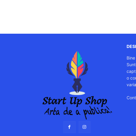
DESP
Bine
Sunt
capti
o co
vari
Cont