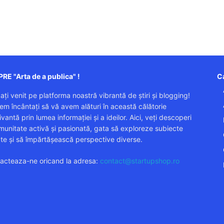
RE "Arta de a publica" !
Ca
 ați venit pe platforma noastră vibrantă de știri și blogging!
em încântați să vă avem alături în această călătorie
vantă prin lumea informației și a ideilor. Aici, veți descoperi
munitate activă și pasionată, gata să exploreze subiecte
ate și să împărtășească perspective diverse.
acteaza-ne oricand la adresa:
contact@startupshop.ro