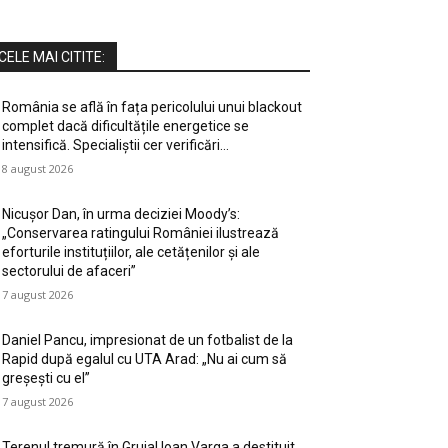
CELE MAI CITITE:
România se află în fața pericolului unui blackout
complet dacă dificultățile energetice se
intensifică. Specialiștii cer verificări…
8 august 2026
Nicușor Dan, în urma deciziei Moody’s:
„Conservarea ratingului României ilustrează
eforturile instituțiilor, ale cetățenilor și ale
sectorului de afaceri”
7 august 2026
Daniel Pancu, impresionat de un fotbalist de la
Rapid după egalul cu UTA Arad: „Nu ai cum să
greșești cu el”
7 august 2026
Terenul tremură în Gruia! Ioan Varga a destituit