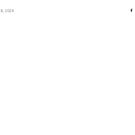
 8, 2026
RI
DIVERSE
HOME / DECO
MASS MEDIA
ATE / HOBBY
SOCIAL CULTURAL
TEHNOLOGIE