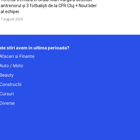
antrenorul și 3 fotbaliști de la CFR Cluj + Noul lider
al echipei
7 august 2026
te stiri avem in ultima perioada?
Afaceri si Finante
Auto / Moto
Beauty
Constructii
Cursuri
Diverse