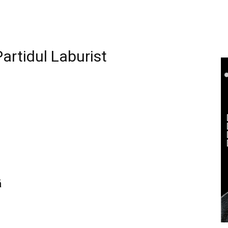
Partidul Laburist
ă