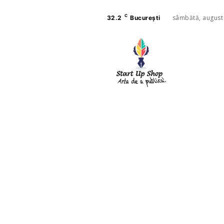
C
sâmbătă, august
32.2
București
AFACE
SANAT