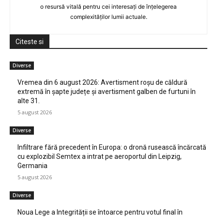
o resursă vitală pentru cei interesați de înțelegerea
complexităților lumii actuale.
Citeste si
Diverse
Vremea din 6 august 2026: Avertisment roșu de căldură
extremă în șapte județe și avertisment galben de furtuni în
alte 31.
5 august 2026
Diverse
Infiltrare fără precedent în Europa: o dronă rusească încărcată
cu explozibil Semtex a intrat pe aeroportul din Leipzig,
Germania
5 august 2026
Diverse
Noua Lege a Integrității se întoarce pentru votul final în