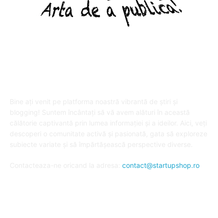
DESPRE "Arta de a publica" !
Bine ați venit pe platforma noastră vibrantă de știri și
blogging! Suntem încântați să vă avem alături în această
călătorie captivantă prin lumea informației și a ideilor. Aici, veți
descoperi o comunitate activă și pasionată, gata să exploreze
subiecte variate și să împărtășească perspective diverse.
Contacteaza-ne oricand la adresa:
contact@startupshop.ro
Cate stiri avem in ultima perioada?
Afaceri si Finante