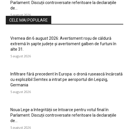
Parlament. Discuții controversate referitoare la declarațiile
de…
5 august 2026
CELE MAI POPULARE
Vremea din 6 august 2026: Avertisment roșu de căldură
extremă în șapte județe și avertisment galben de furtuni în
alte 31.
5 august 2026
Infiltrare fără precedent în Europa: o dronă rusească încărcată
cu explozibil Semtex a intrat pe aeroportul din Leipzig,
Germania
5 august 2026
Noua Lege a Integrității se întoarce pentru votul final în
Parlament. Discuții controversate referitoare la declarațiile
de…
5 august 2026