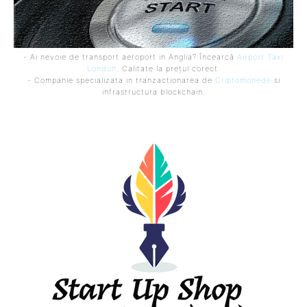
- Ai nevoie de transport aeroport in Anglia? Încearcă
Airport Taxi
London
. Calitate la prețul corect.
- Companie specializata in tranzactionarea de
Criptomonede
si
infrastructura blockchain.