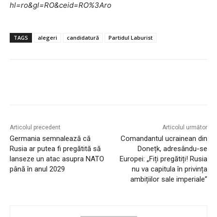
hl=ro&gl=RO&ceid=RO%3Aro
TAGS
alegeri
candidatură
Partidul Laburist
Articolul precedent
Articolul următor
Germania semnalează că
Comandantul ucrainean din
Rusia ar putea fi pregătită să
Donețk, adresându-se
lanseze un atac asupra NATO
Europei: „Fiți pregătiți! Rusia
până în anul 2029
nu va capitula în privința
ambițiilor sale imperiale”