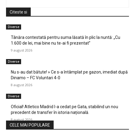
Citeste si
Diverse
Tânăra contestată pentru suma lăsată în plic la nuntă: „Cu
1.600 de lei, mai bine nu te-ai fi prezentat”
9 august 2026
Diverse
Nu s-au dat bătute! » Ce s-a întâmplat pe gazon, imediat după
Dinamo – FC Voluntari 4-0
8 august 2026
Diverse
Oficial! Atletico Madrid l-a cedat pe Gata, stabilind un nou
precedent de transfer în istoria națională.
8 august 2026
CELE MAI POPULARE