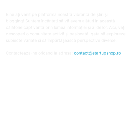
DESPRE "Arta de a publica" !
Bine ați venit pe platforma noastră vibrantă de știri și
blogging! Suntem încântați să vă avem alături în această
călătorie captivantă prin lumea informației și a ideilor. Aici, veți
descoperi o comunitate activă și pasionată, gata să exploreze
subiecte variate și să împărtășească perspective diverse.
Contacteaza-ne oricand la adresa:
contact@startupshop.ro
Cate stiri avem in ultima perioada?
Afaceri si Finante
Auto / Moto
Beauty
Constructii
Cursuri
Diverse