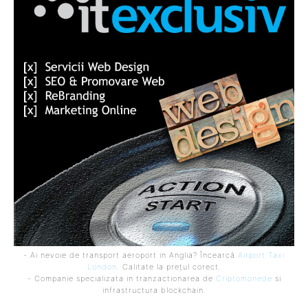
- Ai nevoie de transport aeroport in Anglia? Încearcă
Airport Taxi
London
. Calitate la prețul corect.
- Companie specializata in tranzactionarea de
Criptomonede
si
infrastructura blockchain.