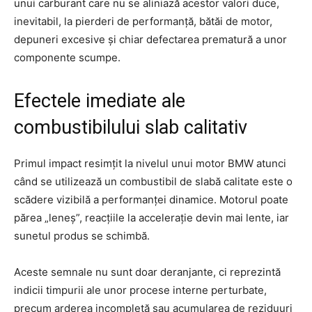
unui carburant care nu se aliniază acestor valori duce,
inevitabil, la pierderi de performanță, bătăi de motor,
depuneri excesive și chiar defectarea prematură a unor
componente scumpe.
Efectele imediate ale
combustibilului slab calitativ
Primul impact resimțit la nivelul unui motor BMW atunci
când se utilizează un combustibil de slabă calitate este o
scădere vizibilă a performanței dinamice. Motorul poate
părea „leneș”, reacțiile la accelerație devin mai lente, iar
sunetul produs se schimbă.
Aceste semnale nu sunt doar deranjante, ci reprezintă
indicii timpurii ale unor procese interne perturbate,
precum arderea incompletă sau acumularea de reziduuri