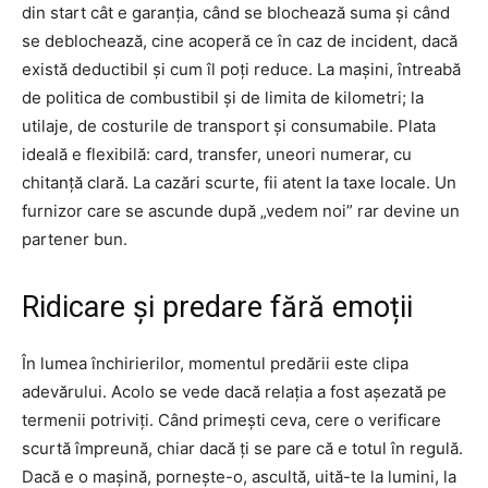
din start cât e garanția, când se blochează suma și când
se deblochează, cine acoperă ce în caz de incident, dacă
există deductibil și cum îl poți reduce. La mașini, întreabă
de politica de combustibil și de limita de kilometri; la
utilaje, de costurile de transport și consumabile. Plata
ideală e flexibilă: card, transfer, uneori numerar, cu
chitanță clară. La cazări scurte, fii atent la taxe locale. Un
furnizor care se ascunde după „vedem noi” rar devine un
partener bun.
Ridicare și predare fără emoții
În lumea închirierilor, momentul predării este clipa
adevărului. Acolo se vede dacă relația a fost așezată pe
termenii potriviți. Când primești ceva, cere o verificare
scurtă împreună, chiar dacă ți se pare că e totul în regulă.
Dacă e o mașină, pornește-o, ascultă, uită-te la lumini, la