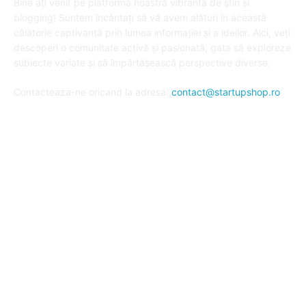
Bine ați venit pe platforma noastră vibrantă de știri și
blogging! Suntem încântați să vă avem alături în această
călătorie captivantă prin lumea informației și a ideilor. Aici, veți
descoperi o comunitate activă și pasionată, gata să exploreze
subiecte variate și să împărtășească perspective diverse.
Contacteaza-ne oricand la adresa:
contact@startupshop.ro
Cate stiri avem in ultima perioada?
Afaceri si Finante
Auto / Moto
Beauty
Constructii
Cursuri
Diverse