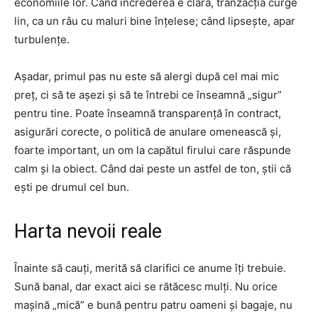
economiile lor. Când încrederea e clară, tranzacția curge
lin, ca un râu cu maluri bine înțelese; când lipsește, apar
turbulențe.
Așadar, primul pas nu este să alergi după cel mai mic
preț, ci să te așezi și să te întrebi ce înseamnă „sigur”
pentru tine. Poate înseamnă transparență în contract,
asigurări corecte, o politică de anulare omenească și,
foarte important, un om la capătul firului care răspunde
calm și la obiect. Când dai peste un astfel de ton, știi că
ești pe drumul cel bun.
Harta nevoii reale
Înainte să cauți, merită să clarifici ce anume îți trebuie.
Sună banal, dar exact aici se rătăcesc mulți. Nu orice
mașină „mică” e bună pentru patru oameni și bagaje, nu