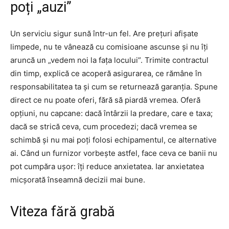
poți „auzi”
Un serviciu sigur sună într-un fel. Are prețuri afișate
limpede, nu te vânează cu comisioane ascunse și nu îți
aruncă un „vedem noi la fața locului”. Trimite contractul
din timp, explică ce acoperă asigurarea, ce rămâne în
responsabilitatea ta și cum se returnează garanția. Spune
direct ce nu poate oferi, fără să piardă vremea. Oferă
opțiuni, nu capcane: dacă întârzii la predare, care e taxa;
dacă se strică ceva, cum procedezi; dacă vremea se
schimbă și nu mai poți folosi echipamentul, ce alternative
ai. Când un furnizor vorbește astfel, face ceva ce banii nu
pot cumpăra ușor: îți reduce anxietatea. Iar anxietatea
micșorată înseamnă decizii mai bune.
Viteza fără grabă