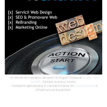
- Ai nevoie de transport aeroport in Anglia? Încearcă
Airport Taxi
London
. Calitate la prețul corect.
- Companie specializata in tranzactionarea de
Criptomonede
si
infrastructura blockchain.