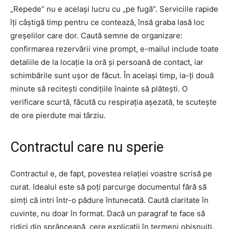
„Repede” nu e același lucru cu „pe fugă”. Serviciile rapide
îți câștigă timp pentru ce contează, însă graba lasă loc
greșelilor care dor. Caută semne de organizare:
confirmarea rezervării vine prompt, e-mailul include toate
detaliile de la locație la oră și persoană de contact, iar
schimbările sunt ușor de făcut. În același timp, ia-ți două
minute să recitești condițiile înainte să plătești. O
verificare scurtă, făcută cu respirația așezată, te scutește
de ore pierdute mai târziu.
Contractul care nu sperie
Contractul e, de fapt, povestea relației voastre scrisă pe
curat. Idealul este să poți parcurge documentul fără să
simți că intri într-o pădure întunecată. Caută claritate în
cuvinte, nu doar în format. Dacă un paragraf te face să
ridici din sprânceană, cere explicații în termeni obișnuiți.