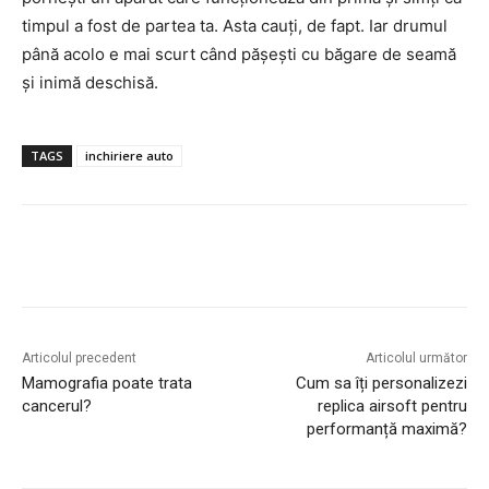
timpul a fost de partea ta. Asta cauți, de fapt. Iar drumul
până acolo e mai scurt când pășești cu băgare de seamă
și inimă deschisă.
TAGS
inchiriere auto
Articolul precedent
Articolul următor
Mamografia poate trata
Cum sa îți personalizezi
cancerul?
replica airsoft pentru
performanță maximă?