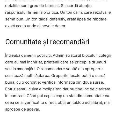
detaliile sunt greu de fabricat. Și acordă atenție
răspunsului firmei la o critică. Un ton calm, care rezolvă, e
semn bun. Un ton tăios, defensiv, arată lipsă de răbdare
exact acolo unde ai nevoie de ea.
Comunitate și recomandări
Întreabă oamenii potriviți. Administratorul blocului, colegii
care au mai închiriat, prietenii care se pricep la drumuri
sau la amenajări. O recomandare venită din apropiere
scurtează mult căutarea. Grupurile locale pot fi o sursă
bună, cu o condiție: verifică informația din două surse.
Entuziasmul cuiva e molipsitor, dar nu ține loc de claritate
în contract. Când pui cap la cap un sfat din comunitate cu
ceea ce ai verificat tu direct, obții un tablou echilibrat, mai
aproape de adevăr.