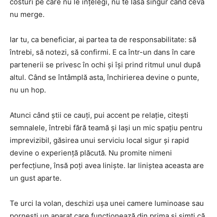
costuri pe care nu le înțelegi, nu te lasă singur când ceva
nu merge.
Iar tu, ca beneficiar, ai partea ta de responsabilitate: să
întrebi, să notezi, să confirmi. E ca într-un dans în care
partenerii se privesc în ochi și își prind ritmul unul după
altul. Când se întâmplă asta, închirierea devine o punte,
nu un hop.
Atunci când știi ce cauți, pui accent pe relație, citești
semnalele, întrebi fără teamă și lași un mic spațiu pentru
imprevizibil, găsirea unui serviciu local sigur și rapid
devine o experiență plăcută. Nu promite nimeni
perfecțiune, însă poți avea liniște. Iar liniștea aceasta are
un gust aparte.
Te urci la volan, deschizi ușa unei camere luminoase sau
pornești un aparat care funcționează din prima și simți că