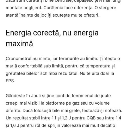
dacă sunt curate și bine centrate, depășesc țevi mai lungi
montate neglijent. Curățenia face diferența. O ștergere
atentă înainte de joc îți scutește multe oftaturi.
Energia corectă, nu energia
maximă
Cronometrul nu minte, iar terenurile au limite. Țintește o
marjă confortabilă sub limită, pentru că temperatura și
greutatea bilelor schimbă rezultatul. Nu te uita doar la
FPS.
Gândește în Jouli și ține cont de fenomenul de joule
creep, mai vizibil la platforme pe gaz sau cu volume
diferite. Dacă folosești bile mai grele, testează și notează.
Un rezultat stabil între 1,1 și 1,2 J pentru CQB sau între 1,4
și 1,6 J pentru rol de sprijin valorează mai mult decât o