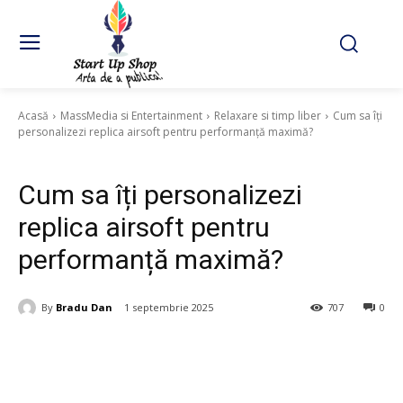
Acasă
MassMedia si Entertainment
Relaxare si timp liber
Cum sa îți
personalizezi replica airsoft pentru performanță maximă?
Relaxare si timp liber
Cum sa îți personalizezi
replica airsoft pentru
performanță maximă?
By
Bradu Dan
1 septembrie 2025
707
0