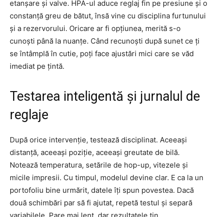
etanșare și valve. HPA-ul aduce reglaj fin pe presiune și o
constanță greu de bătut, însă vine cu disciplina furtunului
și a rezervorului. Oricare ar fi opțiunea, merită s-o
cunoști până la nuanțe. Când recunoști după sunet ce ți
se întâmplă în cutie, poți face ajustări mici care se văd
imediat pe țintă.
Testarea inteligentă și jurnalul de
reglaje
După orice intervenție, testează disciplinat. Aceeași
distanță, aceeași poziție, aceeași greutate de bilă.
Notează temperatura, setările de hop-up, vitezele și
micile impresii. Cu timpul, modelul devine clar. E ca la un
portofoliu bine urmărit, datele îți spun povestea. Dacă
două schimbări par să fi ajutat, repetă testul și separă
variabilele. Pare mai lent, dar rezultatele țin.