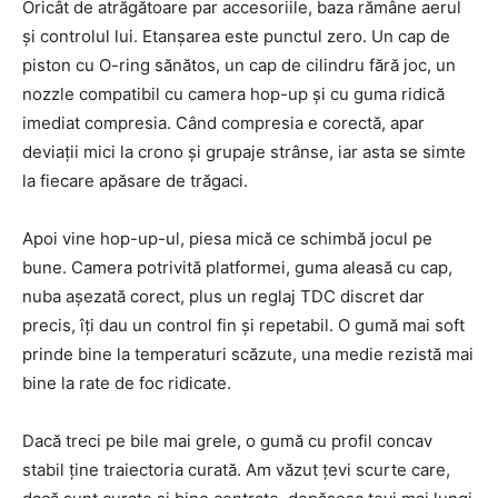
Oricât de atrăgătoare par accesoriile, baza rămâne aerul
și controlul lui. Etanșarea este punctul zero. Un cap de
piston cu O-ring sănătos, un cap de cilindru fără joc, un
nozzle compatibil cu camera hop-up și cu guma ridică
imediat compresia. Când compresia e corectă, apar
deviații mici la crono și grupaje strânse, iar asta se simte
la fiecare apăsare de trăgaci.
Apoi vine hop-up-ul, piesa mică ce schimbă jocul pe
bune. Camera potrivită platformei, guma aleasă cu cap,
nuba așezată corect, plus un reglaj TDC discret dar
precis, îți dau un control fin și repetabil. O gumă mai soft
prinde bine la temperaturi scăzute, una medie rezistă mai
bine la rate de foc ridicate.
Dacă treci pe bile mai grele, o gumă cu profil concav
stabil ține traiectoria curată. Am văzut țevi scurte care,