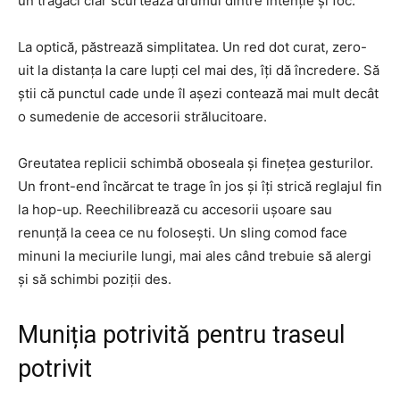
un trăgaci clar scurtează drumul dintre intenție și foc.
La optică, păstrează simplitatea. Un red dot curat, zero-
uit la distanța la care lupți cel mai des, îți dă încredere. Să
știi că punctul cade unde îl așezi contează mai mult decât
o sumedenie de accesorii strălucitoare.
Greutatea replicii schimbă oboseala și finețea gesturilor.
Un front-end încărcat te trage în jos și îți strică reglajul fin
la hop-up. Reechilibrează cu accesorii ușoare sau
renunță la ceea ce nu folosești. Un sling comod face
minuni la meciurile lungi, mai ales când trebuie să alergi
și să schimbi poziții des.
Muniția potrivită pentru traseul
potrivit