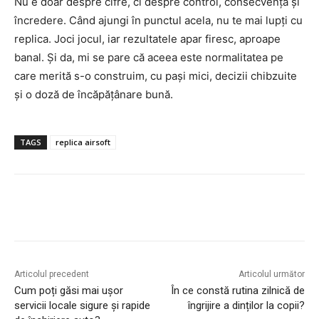
Nu e doar despre cifre, ci despre control, consecvență și
încredere. Când ajungi în punctul acela, nu te mai lupți cu
replica. Joci jocul, iar rezultatele apar firesc, aproape
banal. Și da, mi se pare că aceea este normalitatea pe
care merită s-o construim, cu pași mici, decizii chibzuite
și o doză de încăpățânare bună.
TAGS
replica airsoft
Articolul precedent
Articolul următor
Cum poți găsi mai ușor
În ce constă rutina zilnică de
servicii locale sigure și rapide
îngrijire a dinților la copii?