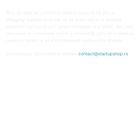
DESPRE "Arta de a publica" !
Bine ați venit pe platforma noastră vibrantă de știri și
blogging! Suntem încântați să vă avem alături în această
călătorie captivantă prin lumea informației și a ideilor. Aici, veți
descoperi o comunitate activă și pasionată, gata să exploreze
subiecte variate și să împărtășească perspective diverse.
Contacteaza-ne oricand la adresa:
contact@startupshop.ro
Cate stiri avem in ultima perioada?
Afaceri si Finante
Auto / Moto
Beauty
Constructii
Cursuri
Diverse