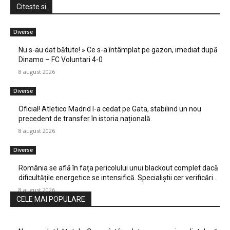
Citeste si
Diverse
Nu s-au dat bătute! » Ce s-a întâmplat pe gazon, imediat după
Dinamo – FC Voluntari 4-0
8 august 2026
Diverse
Oficial! Atletico Madrid l-a cedat pe Gata, stabilind un nou
precedent de transfer în istoria națională.
8 august 2026
Diverse
România se află în fața pericolului unui blackout complet dacă
dificultățile energetice se intensifică. Specialiștii cer verificări…
8 august 2026
CELE MAI POPULARE