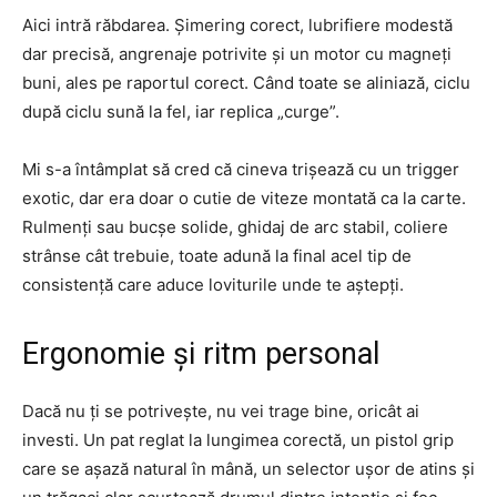
Aici intră răbdarea. Șimering corect, lubrifiere modestă
dar precisă, angrenaje potrivite și un motor cu magneți
buni, ales pe raportul corect. Când toate se aliniază, ciclu
după ciclu sună la fel, iar replica „curge”.
Mi s-a întâmplat să cred că cineva trișează cu un trigger
exotic, dar era doar o cutie de viteze montată ca la carte.
Rulmenți sau bucșe solide, ghidaj de arc stabil, coliere
strânse cât trebuie, toate adună la final acel tip de
consistență care aduce loviturile unde te aștepți.
Ergonomie și ritm personal
Dacă nu ți se potrivește, nu vei trage bine, oricât ai
investi. Un pat reglat la lungimea corectă, un pistol grip
care se așază natural în mână, un selector ușor de atins și