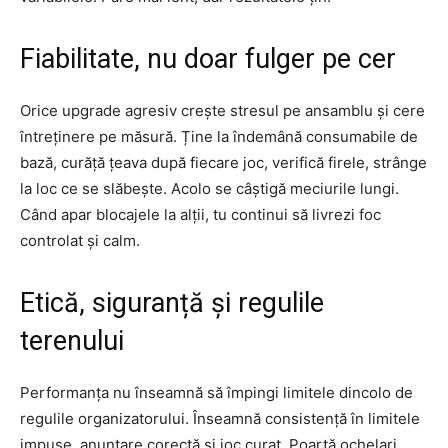
Fiabilitate, nu doar fulger pe cer
Orice upgrade agresiv crește stresul pe ansamblu și cere
întreținere pe măsură. Ține la îndemână consumabile de
bază, curăță țeava după fiecare joc, verifică firele, strânge
la loc ce se slăbește. Acolo se câștigă meciurile lungi.
Când apar blocajele la alții, tu continui să livrezi foc
controlat și calm.
Etică, siguranță și regulile
terenului
Performanța nu înseamnă să împingi limitele dincolo de
regulile organizatorului. Înseamnă consistență în limitele
impuse, anunțare corectă și joc curat. Poartă ochelari