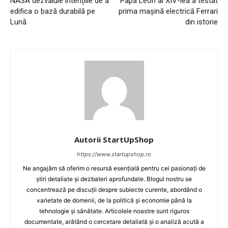
NASA dezvăluie intențiile de a
Papa Leon al XIV-lea a testat
edifica o bază durabilă pe
prima mașină electrică Ferrari
Lună
din istorie
Autorii StartUpShop
https://www.startupshop.ro
Ne angajăm să oferim o resursă esențială pentru cei pasionați de
știri detaliate și dezbateri aprofundate. Blogul nostru se
concentrează pe discuții despre subiecte curente, abordând o
varietate de domenii, de la politică și economie până la
tehnologie și sănătate. Articolele noastre sunt riguros
documentate, arătând o cercetare detaliată și o analiză acută a