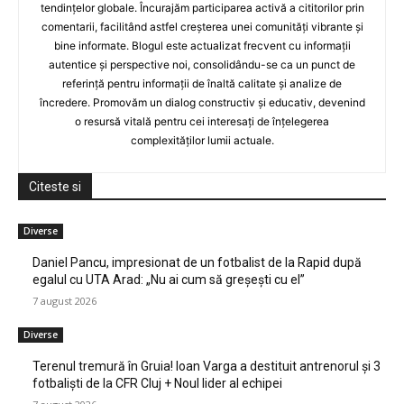
tendințelor globale. Încurajăm participarea activă a cititorilor prin
comentarii, facilitând astfel creșterea unei comunități vibrante și
bine informate. Blogul este actualizat frecvent cu informații
autentice și perspective noi, consolidându-se ca un punct de
referință pentru informații de înaltă calitate și analize de
încredere. Promovăm un dialog constructiv și educativ, devenind
o resursă vitală pentru cei interesați de înțelegerea
complexităților lumii actuale.
Citeste si
Diverse
Daniel Pancu, impresionat de un fotbalist de la Rapid după
egalul cu UTA Arad: „Nu ai cum să greșești cu el”
7 august 2026
Diverse
Terenul tremură în Gruia! Ioan Varga a destituit antrenorul și 3
fotbaliști de la CFR Cluj + Noul lider al echipei