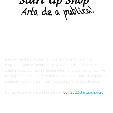
DESPRE "Arta de a publica" !
Bine ați venit pe platforma noastră vibrantă de știri și
blogging! Suntem încântați să vă avem alături în această
călătorie captivantă prin lumea informației și a ideilor. Aici, veți
descoperi o comunitate activă și pasionată, gata să exploreze
subiecte variate și să împărtășească perspective diverse.
Contacteaza-ne oricand la adresa:
contact@startupshop.ro