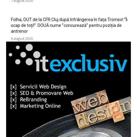
7 august 2026
Folha, OUT de la CFR Cluj după înfrângerea în fața Tromso! ”Îi
scap de toți!”. DOUĂ nume ”concurează” pentru poziția de
antrenor
6 august 2026