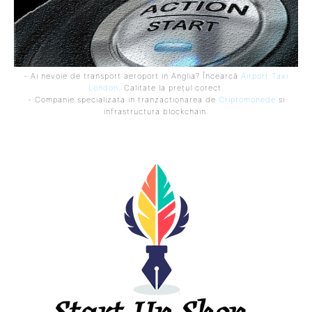
- Ai nevoie de transport aeroport in Anglia? Încearcă
Airport Taxi
London
. Calitate la prețul corect.
- Companie specializata in tranzactionarea de
Criptomonede
si
infrastructura blockchain.