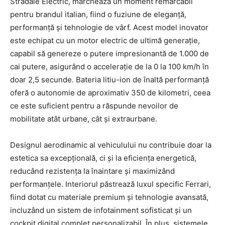
Stradale Electric, marchează un moment remarcabil
pentru brandul italian, fiind o fuziune de eleganță,
performanță și tehnologie de vârf. Acest model inovator
este echipat cu un motor electric de ultimă generație,
capabil să genereze o putere impresionantă de 1.000 de
cai putere, asigurând o accelerație de la 0 la 100 km/h în
doar 2,5 secunde. Bateria litiu-ion de înaltă performanță
oferă o autonomie de aproximativ 350 de kilometri, ceea
ce este suficient pentru a răspunde nevoilor de
mobilitate atât urbane, cât și extraurbane.
Designul aerodinamic al vehiculului nu contribuie doar la
estetica sa excepțională, ci și la eficiența energetică,
reducând rezistența la înaintare și maximizând
performanțele. Interiorul păstrează luxul specific Ferrari,
fiind dotat cu materiale premium și tehnologie avansată,
incluzând un sistem de infotainment sofisticat și un
cockpit digital complet personalizabil. În plus, sistemele