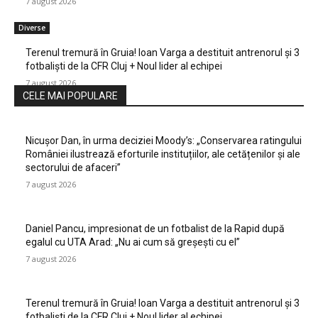
7 august 2026
Diverse
Terenul tremură în Gruia! Ioan Varga a destituit antrenorul și 3
fotbaliști de la CFR Cluj + Noul lider al echipei
7 august 2026
CELE MAI POPULARE
Nicușor Dan, în urma deciziei Moody’s: „Conservarea ratingului
României ilustrează eforturile instituțiilor, ale cetățenilor și ale
sectorului de afaceri”
7 august 2026
Daniel Pancu, impresionat de un fotbalist de la Rapid după
egalul cu UTA Arad: „Nu ai cum să greșești cu el”
7 august 2026
Terenul tremură în Gruia! Ioan Varga a destituit antrenorul și 3
fotbaliști de la CFR Cluj + Noul lider al echipei