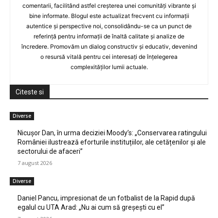
comentarii, facilitând astfel creșterea unei comunități vibrante și
bine informate. Blogul este actualizat frecvent cu informații
autentice și perspective noi, consolidându-se ca un punct de
referință pentru informații de înaltă calitate și analize de
încredere. Promovăm un dialog constructiv și educativ, devenind
o resursă vitală pentru cei interesați de înțelegerea
complexităților lumii actuale.
Citeste si
Diverse
Nicușor Dan, în urma deciziei Moody’s: „Conservarea ratingului
României ilustrează eforturile instituțiilor, ale cetățenilor și ale
sectorului de afaceri”
7 august 2026
Diverse
Daniel Pancu, impresionat de un fotbalist de la Rapid după
egalul cu UTA Arad: „Nu ai cum să greșești cu el”