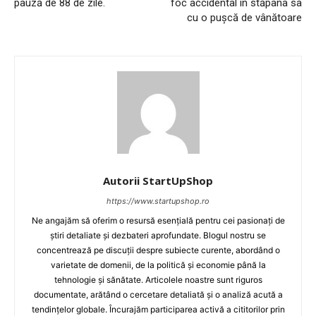
pauză de 88 de zile.
foc accidental în stăpâna sa
cu o pușcă de vânătoare
Autorii StartUpShop
https://www.startupshop.ro
Ne angajăm să oferim o resursă esențială pentru cei pasionați de
știri detaliate și dezbateri aprofundate. Blogul nostru se
concentrează pe discuții despre subiecte curente, abordând o
varietate de domenii, de la politică și economie până la
tehnologie și sănătate. Articolele noastre sunt riguros
documentate, arătând o cercetare detaliată și o analiză acută a
tendințelor globale. Încurajăm participarea activă a cititorilor prin