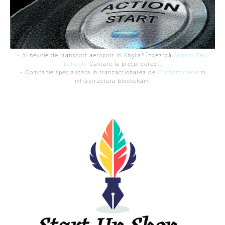
- Ai nevoie de transport aeroport in Anglia? Încearcă
Airport Taxi
London
. Calitate la prețul corect.
- Companie specializata in tranzactionarea de
Criptomonede
si
infrastructura blockchain.