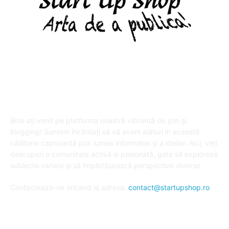
DESPRE "Arta de a publica" !
Bine ați venit pe platforma noastră vibrantă de știri și
blogging! Suntem încântați să vă avem alături în această
călătorie captivantă prin lumea informației și a ideilor. Aici, veți
descoperi o comunitate activă și pasionată, gata să exploreze
subiecte variate și să împărtășească perspective diverse.
Contacteaza-ne oricand la adresa:
contact@startupshop.ro