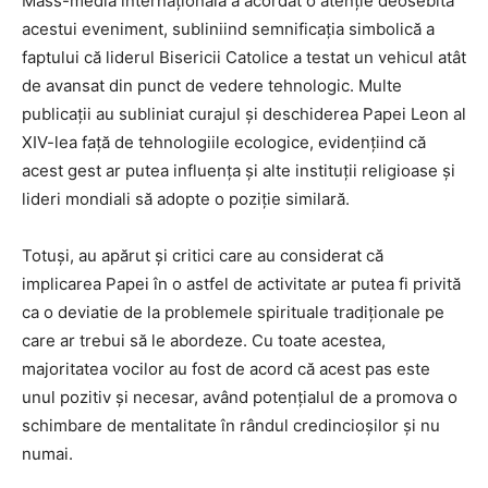
Mass-media internațională a acordat o atenție deosebită
acestui eveniment, subliniind semnificația simbolică a
faptului că liderul Bisericii Catolice a testat un vehicul atât
de avansat din punct de vedere tehnologic. Multe
publicații au subliniat curajul și deschiderea Papei Leon al
XIV-lea față de tehnologiile ecologice, evidențiind că
acest gest ar putea influența și alte instituții religioase și
lideri mondiali să adopte o poziție similară.
Totuși, au apărut și critici care au considerat că
implicarea Papei în o astfel de activitate ar putea fi privită
ca o deviatie de la problemele spirituale tradiționale pe
care ar trebui să le abordeze. Cu toate acestea,
majoritatea vocilor au fost de acord că acest pas este
unul pozitiv și necesar, având potențialul de a promova o
schimbare de mentalitate în rândul credincioșilor și nu
numai.