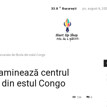
C
joi, august 6, 20
33.8
București
AFACE
SANAT
ocarului de Ebola din estul Congo
aminează centrul
 din estul Congo
134
0