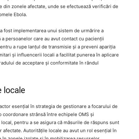
ile din zonele afectate, unde se efectuează verificări de
tomele Ebola.
l a fost implementarea unui sistem de urmărire a
ă a persoanelor care au avut contact cu pacienții
ntru a rupe lanțul de transmisie și a preveni apariția
tari și influencerii locali a facilitat punerea în aplicare
radului de acceptare și conformitate în rândul
e locale
factor esențial în strategia de gestionare a focarului de
o coordonare strânsă între echipele OMS și
i local, pentru a se asigura că măsurile de răspuns sunt
afectate. Autoritățile locale au avut un rol esențial în
e în zonele izolate și în mobilizarea resurselor