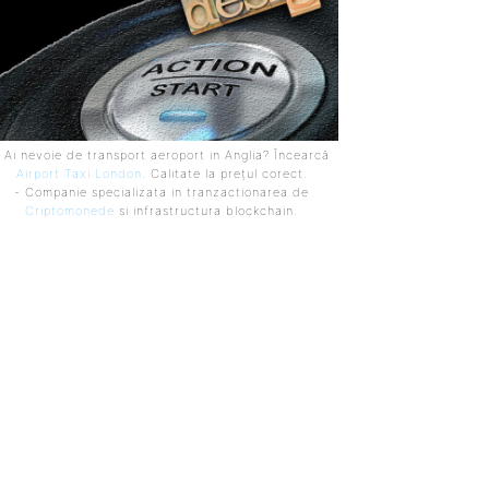
 Ai nevoie de transport aeroport in Anglia? Încearcă
Airport Taxi London
. Calitate la prețul corect.
- Companie specializata in tranzactionarea de
Criptomonede
si infrastructura blockchain.