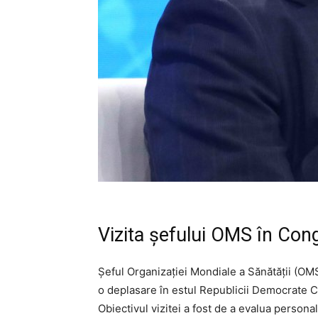
Vizita șefului OMS în Con
Șeful Organizației Mondiale a Sănătății (O
o deplasare în estul Republicii Democrate Co
Obiectivul vizitei a fost de a evalua personal s