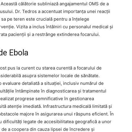
ei. Această călătorie subliniază angajamentul OMS de a
rusului. Dr. Tedros a accentuat importanța unei reacții
 sa pe teren este crucială pentru a înțelege
enție. Vizita a inclus întâlniri cu personalul medical și
ata pacienții și a restrânge extinderea focarului.
 de Ebola
fost pus la curent cu starea curentă a focarului de
siderabilă asupra sistemelor locale de sănătate.
o evaluare detaliată a situației, inclusiv numărul de
cultățile întâmpinate în diagnosticarea și tratamentul
 realizat progrese semnificative în gestionarea
ită atenție imediată. Infrastructura medicală limitată și
 obstacole majore în asigurarea unui răspuns eficient. În
 dificultăți legate de accesibilitatea geografică a unor
or de a coopera din cauza lipsei de încredere și