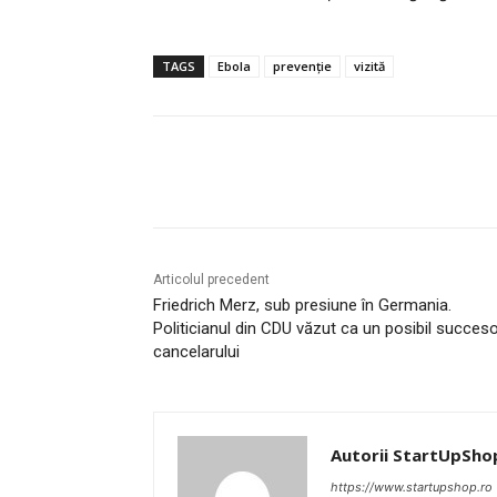
TAGS
Ebola
prevenție
vizită
Acțiune
Articolul precedent
Friedrich Merz, sub presiune în Germania.
Politicianul din CDU văzut ca un posibil succeso
cancelarului
Autorii StartUpSho
https://www.startupshop.ro