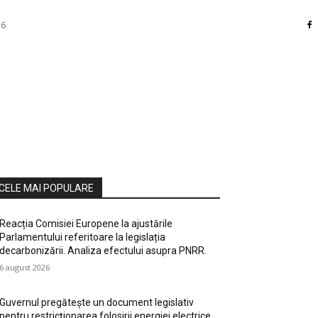
26
RI
DIVERSE
HOME / DECO
MASS MEDIA
ATE / HOBBY
SOCIAL CULTURAL
TEHNOLOGIE
CELE MAI POPULARE
Reacția Comisiei Europene la ajustările
Parlamentului referitoare la legislația
decarbonizării. Analiza efectului asupra PNRR.
6 august 2026
Guvernul pregătește un document legislativ
pentru restricționarea folosirii energiei electrice