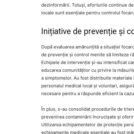
dezinformării. Totuși, eforturile continue de 
locale sunt esențiale pentru controlul focaru
Inițiative de prevenție și c
După evaluarea amănunțită a situației focar
de prevenție și control menite să limiteze r
Echipele de intervenție și-au intensificat c
educarea comunităților cu privire la măsuril
a simptomelor. Au fost distribuite materiale 
personalul medical local și voluntari, asigu
necesare pentru a răspunde eficient la cazu
În plus, s-au consolidat procedurile de trier
prevenirea contaminării încrucișate și oferir
Utilizarea echipamentelor de protecție perso
echipamente medicale esențiale au fost mări