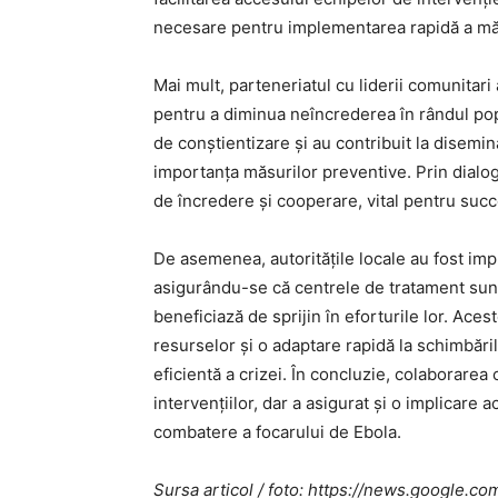
necesare pentru implementarea rapidă a măs
Mai mult, parteneriatul cu liderii comunitari 
pentru a diminua neîncrederea în rândul popul
de conștientizare și au contribuit la disemi
importanța măsurilor preventive. Prin dialog
de încredere și cooperare, vital pentru succ
De asemenea, autoritățile locale au fost imp
asigurându-se că centrele de tratament sunt
beneficiază de sprijin în eforturile lor. Ace
resurselor și o adaptare rapidă la schimbăril
eficientă a crizei. În concluzie, colaborarea 
intervențiilor, dar a asigurat și o implicare a
combatere a focarului de Ebola.
Sursa articol / foto: https://news.googl