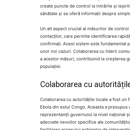
create puncte de control la intrările și ieșir
sănătate și se oferă informații despre simp
Un alt aspect crucial al măsurilor de contro
contacților, care permite identificarea rapid
confirmați. Acest sistem este fundamental pe
unor noi cazuri. Colaborarea cu liderii comuni
a acestor măsuri, contribuind la creșterea g
populației.
Colaborarea cu autoritățil
Colaborarea cu autoritățile locale a fost un 
Ebola din estul Congo. Aceasta a presupus 
reprezentanții guvernului la nivel național ș
adecvate nevoilor specifice ale comunităților 
facilitarea accesului echipelor de intervenți