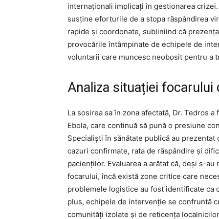
internaționali implicați în gestionarea criz
susține eforturile de a stopa răspândirea vi
rapide și coordonate, subliniind că prezența
provocările întâmpinate de echipele de interv
voluntarii care muncesc neobosit pentru a tr
Analiza situației focarului
La sosirea sa în zona afectată, Dr. Tedros a 
Ebola, care continuă să pună o presiune con
Specialiști în sănătate publică au prezentat 
cazuri confirmate, rata de răspândire și difi
pacienților. Evaluarea a arătat că, deși s-au
focarului, încă există zone critice care neces
problemele logistice au fost identificate ca
plus, echipele de intervenție se confruntă cu
comunități izolate și de reticența localnicil