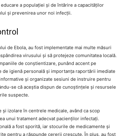
educare a populației și de întărire a capacităților
lui și prevenirea unor noi infecții.
ontrol
ului de Ebola, au fost implementate mai multe măsuri
ăspândirea virusului și să protejeze comunitatea locală.
ampaniile de conștientizare, punând accent pe
e de igienă personală și importanța raportării imediate
informative și organizate sesiuni de instruire pentru
rându-se că aceștia dispun de cunoștințele și resursele
rile suspecte.
e și izolare în centrele medicale, având ca scop
ea unui tratament adecvat pacienților infectați.
nală a fost sporită, iar stocurile de medicamente și
te pentru a răspunde cererii crescute. În plus, au fost