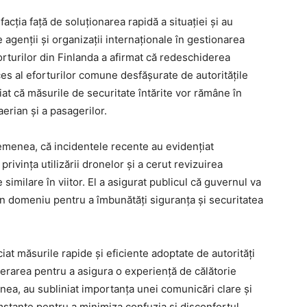
facția față de soluționarea rapidă a situației și au
 agenții și organizații internaționale în gestionarea
orturilor din Finlanda a afirmat că redeschiderea
es al eforturilor comune desfășurate de autoritățile
iniat că măsurile de securitate întărite vor rămâne în
aerian și a pasagerilor.
emenea, că incidentele recente au evidențiat
rivința utilizării dronelor și a cerut revizuirea
 similare în viitor. El a asigurat publicul că guvernul va
in domeniu pentru a îmbunătăți siguranța și securitatea
at măsurile rapide și eficiente adoptate de autorități
erarea pentru a asigura o experiență de călătorie
nea, au subliniat importanța unei comunicări clare și
mstanțe pentru a minimiza confuzia și disconfortul.