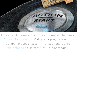
 Ai nevoie de transport aeroport in Anglia? Încearcă
Airport Taxi London
. Calitate la prețul corect.
- Companie specializata in tranzactionarea de
Criptomonede
si infrastructura blockchain.