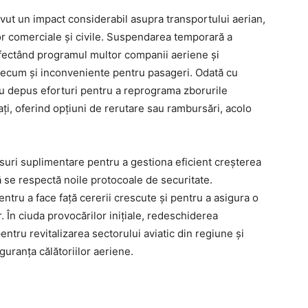
vut un impact considerabil asupra transportului aerian,
lor comerciale și civile. Suspendarea temporară a
i, afectând programul multor companii aeriene și
 precum și inconveniente pentru pasageri. Odată cu
au depus eforturi pentru a reprograma zborurile
ți, oferind opțiuni de rerutare sau rambursări, acolo
ri suplimentare pentru a gestiona eficient creșterea
ă se respectă noile protocoale de securitate.
ntru a face față cererii crescute și pentru a asigura o
r. În ciuda provocărilor inițiale, redeschiderea
ntru revitalizarea sectorului aviatic din regiune și
iguranța călătoriilor aeriene.