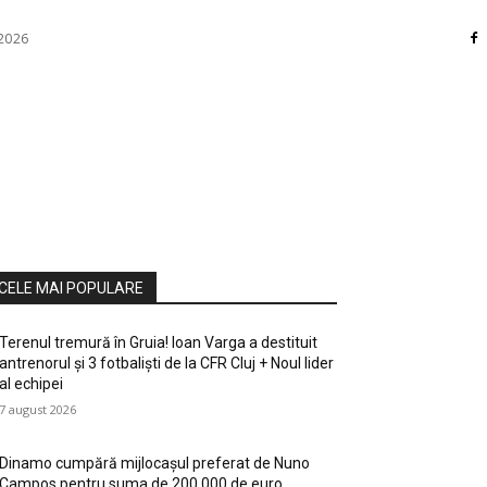
 2026
RI
DIVERSE
HOME / DECO
MASS MEDIA
ATE / HOBBY
SOCIAL CULTURAL
TEHNOLOGIE
CELE MAI POPULARE
Terenul tremură în Gruia! Ioan Varga a destituit
antrenorul și 3 fotbaliști de la CFR Cluj + Noul lider
al echipei
7 august 2026
Dinamo cumpără mijlocașul preferat de Nuno
Campos pentru suma de 200.000 de euro