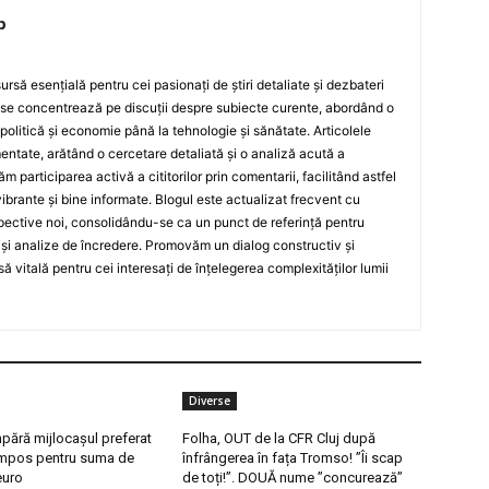
p
rsă esențială pentru cei pasionați de știri detaliate și dezbateri
 se concentrează pe discuții despre subiecte curente, abordând o
 politică și economie până la tehnologie și sănătate. Articolele
ntate, arătând o cercetare detaliată și o analiză acută a
ăm participarea activă a cititorilor prin comentarii, facilitând astfel
ibrante și bine informate. Blogul este actualizat frecvent cu
spective noi, consolidându-se ca un punct de referință pentru
te și analize de încredere. Promovăm un dialog constructiv și
ă vitală pentru cei interesați de înțelegerea complexităților lumii
Diverse
ără mijlocașul preferat
Folha, OUT de la CFR Cluj după
mpos pentru suma de
înfrângerea în fața Tromso! ”Îi scap
euro
de toți!”. DOUĂ nume ”concurează”