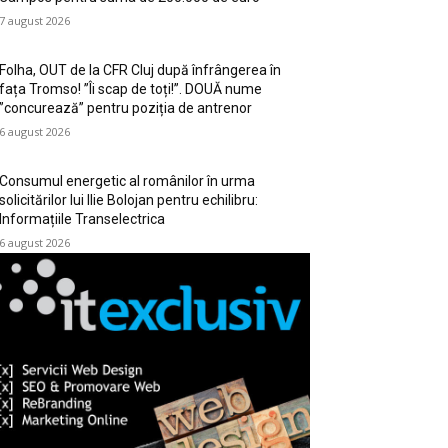
7 august 2026
Folha, OUT de la CFR Cluj după înfrângerea în
fața Tromso! ”Îi scap de toți!”. DOUĂ nume
”concurează” pentru poziția de antrenor
6 august 2026
Consumul energetic al românilor în urma
solicitărilor lui Ilie Bolojan pentru echilibru:
Informațiile Transelectrica
6 august 2026