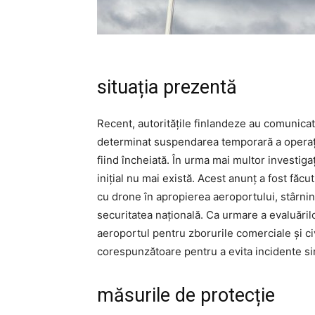
situația prezentă
Recent, autoritățile finlandeze au comunica
determinat suspendarea temporară a operațiun
fiind încheiată. În urma mai multor investiga
inițial nu mai există. Acest anunț a fost făc
cu drone în apropierea aeroportului, stârnind 
securitatea națională. Ca urmare a evaluărilo
aeroportul pentru zborurile comerciale și ci
corespunzătoare pentru a evita incidente simi
măsurile de protecție