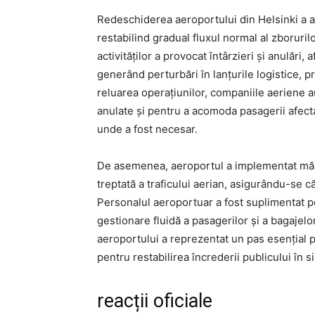
Redeschiderea aeroportului din Helsinki a a
restabilind gradual fluxul normal al zboruri
activităților a provocat întârzieri și anulăr
generând perturbări în lanțurile logistice,
reluarea operațiunilor, companiile aeriene 
anulate și pentru a acomoda pasagerii afecta
unde a fost necesar.
De asemenea, aeroportul a implementat măsu
treptată a traficului aerian, asigurându-se c
Personalul aeroportuar a fost suplimentat pe
gestionare fluidă a pasagerilor și a bagajelo
aeroportului a reprezentat un pas esențial pe
pentru restabilirea încrederii publicului în s
reacții oficiale