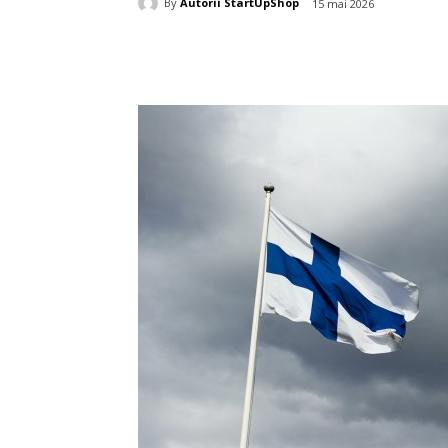
By
Autorii StartUpShop
15 mai 2026
Acțiune