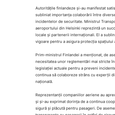
Autoritățile finlandeze și-au manifestat satis
subliniat importanța colaborării între diverse
incidentelor de securitate. Ministrul Transp
aeroportului din Helsinki reprezintă un succ
locale și partenerii internaționali. El a subl
vigoare pentru a asigura protecția spațiului 
Prim-ministrul Finlandei a menționat, de as
necesitatea unor reglementări mai stricte în p
legislației actuale pentru a preveni incidente
continua să colaboreze strâns cu experții d
națională.
Reprezentanții companiilor aeriene au apreci
și și-au exprimat dorința de a continua coop
sigură și plăcută pentru pasageri. De aseme
transparente cu pasagerii în astfel de circu