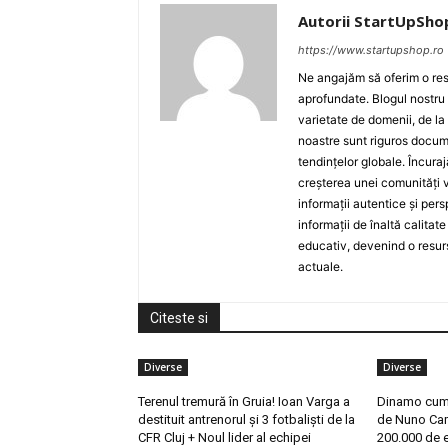
Autorii StartUpSho
https://www.startupshop.ro
Ne angajăm să oferim o resu
aprofundate. Blogul nostru
varietate de domenii, de la
noastre sunt riguros docume
tendințelor globale. Încuraj
creșterea unei comunități v
informații autentice și per
informații de înaltă calita
educativ, devenind o resurs
actuale.
Citeste si
Diverse
Diverse
Terenul tremură în Gruia! Ioan Varga a
Dinamo cump
destituit antrenorul și 3 fotbaliști de la
de Nuno Ca
CFR Cluj + Noul lider al echipei
200.000 de 