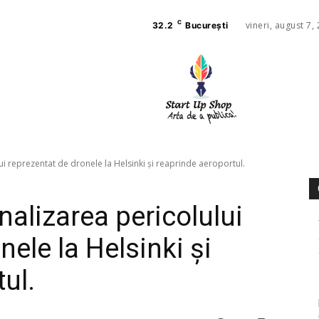
C
vineri, august 7,
32.2
București
AFACE
SANAT
ui reprezentat de dronele la Helsinki și reaprinde aeroportul.
nalizarea pericolului
nele la Helsinki și
ul.