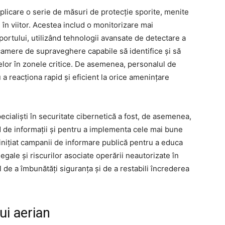
 aplicare o serie de măsuri de protecție sporite, menite
în viitor. Acestea includ o monitorizare mai
oportului, utilizând tehnologii avansate de detectare a
 camere de supraveghere capabile să identifice și să
lor în zonele critice. De asemenea, personalul de
 a reacționa rapid și eficient la orice amenințare
ecialiști în securitate cibernetică a fost, de asemenea,
id de informații și pentru a implementa cele mai bune
u inițiat campanii de informare publică pentru a educa
gale și riscurilor asociate operării neautorizate în
 de a îmbunătăți siguranța și de a restabili încrederea
ui aerian