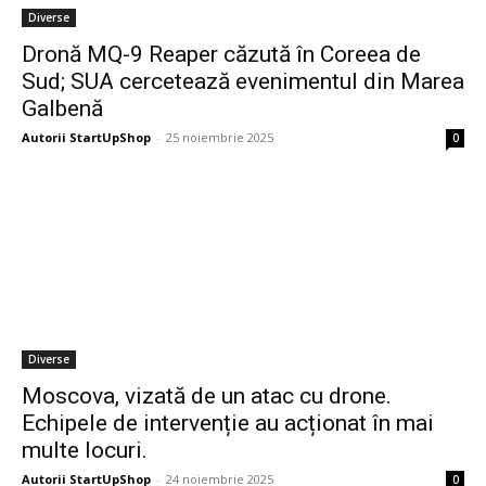
Diverse
Dronă MQ-9 Reaper căzută în Coreea de
Sud; SUA cercetează evenimentul din Marea
Galbenă
Autorii StartUpShop
-
25 noiembrie 2025
0
Diverse
Moscova, vizată de un atac cu drone.
Echipele de intervenție au acționat în mai
multe locuri.
Autorii StartUpShop
-
24 noiembrie 2025
0