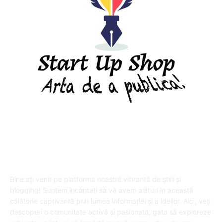
DESPRE "Arta de a publica" !
Bine ați venit pe platforma noastră vibrantă de știri și
blogging! Suntem încântați să vă avem alături în această
călătorie captivantă prin lumea informației și a ideilor. Aici, veți
descoperi o comunitate activă și pasionată, gata să exploreze