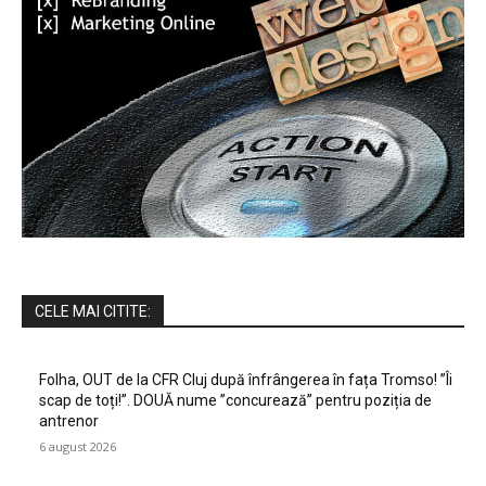
CELE MAI CITITE:
Folha, OUT de la CFR Cluj după înfrângerea în fața Tromso! ”Îi
scap de toți!”. DOUĂ nume ”concurează” pentru poziția de
antrenor
6 august 2026