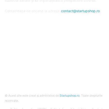
subiecte variate și să împărtășească perspective diverse.
Contacteaza-ne oricand la adresa:
contact@startupshop.ro
Cate stiri avem in ultima perioada?
Afaceri si Finante
Auto / Moto
Beauty
Constructii
Cursuri
Diverse
© Acest site este creat si administrat de
Startupshop.ro
. Toate drepturile
rezervate.