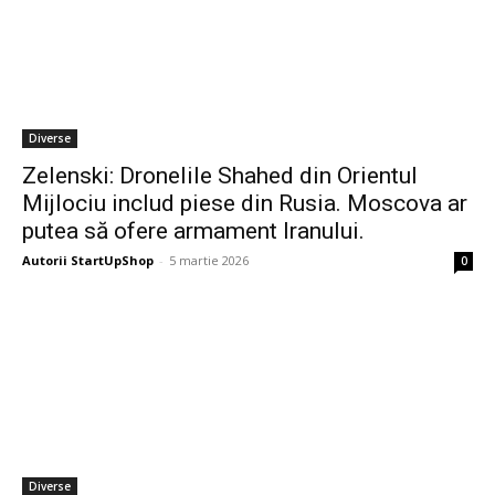
Diverse
Zelenski: Dronelile Shahed din Orientul
Mijlociu includ piese din Rusia. Moscova ar
putea să ofere armament Iranului.
Autorii StartUpShop
-
5 martie 2026
0
Diverse