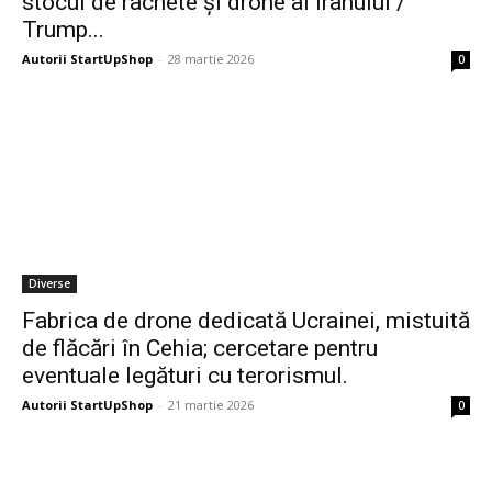
stocul de rachete și drone al Iranului /
Trump...
Autorii StartUpShop
-
28 martie 2026
0
Diverse
Fabrica de drone dedicată Ucrainei, mistuită
de flăcări în Cehia; cercetare pentru
eventuale legături cu terorismul.
Autorii StartUpShop
-
21 martie 2026
0