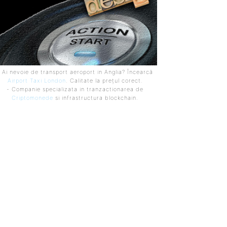
 Ai nevoie de transport aeroport in Anglia? Încearcă
Airport Taxi London
. Calitate la prețul corect.
- Companie specializata in tranzactionarea de
Criptomonede
si infrastructura blockchain.