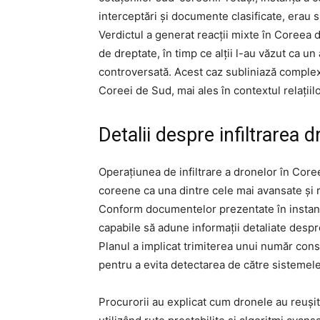
interceptări și documente clasificate, erau 
Verdictul a generat reacții mixte în Coreea 
de dreptate, în timp ce alții l-au văzut ca un
controversată. Acest caz subliniază complexit
Coreei de Sud, mai ales în contextul relații
Detalii despre infiltrarea 
Operațiunea de infiltrare a dronelor în Coree
coreene ca una dintre cele mai avansate și r
Conform documentelor prezentate în instanț
capabile să adune informații detaliate despre
Planul a implicat trimiterea unui număr consi
pentru a evita detectarea de către sistemel
Procurorii au explicat cum dronele au reușit