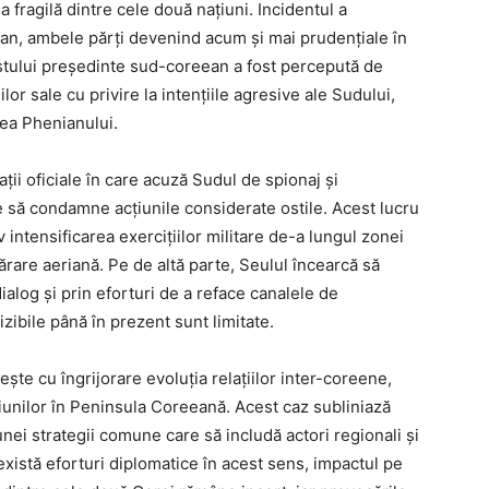
 fragilă dintre cele două națiuni. Incidentul a
ian, ambele părți devenind acum și mai prudențiale în
stului președinte sud-coreean a fost percepută de
r sale cu privire la intențiile agresive ale Sudului,
tea Phenianului.
ii oficiale în care acuză Sudul de spionaj și
e să condamne acțiunile considerate ostile. Acest lucru
 intensificarea exercițiilor militare de-a lungul zonei
părare aeriană. Pe de altă parte, Seulul încearcă să
ialog și prin eforturi de a reface canalele de
ibile până în prezent sunt limitate.
ște cu îngrijorare evoluția relațiilor inter-coreene,
unilor în Peninsula Coreeană. Acest caz subliniază
unei strategii comune care să includă actori regionali și
i există eforturi diplomatice în acest sens, impactul pe