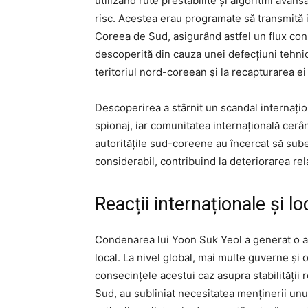
utilizând rute prestabilite și algoritmi avan
risc. Acestea erau programate să transmită i
Coreea de Sud, asigurând astfel un flux con
descoperită din cauza unei defecțiuni tehnic
teritoriul nord-coreean și la recapturarea ei
Descoperirea a stârnit un scandal internați
spionaj, iar comunitatea internațională cerâ
autoritățile sud-coreene au încercat să subes
considerabil, contribuind la deteriorarea rel
Reacții internaționale și lo
Condenarea lui Yoon Suk Yeol a generat o ava
local. La nivel global, mai multe guverne și o
consecințele acestui caz asupra stabilității r
Sud, au subliniat necesitatea menținerii unu