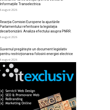
Informațiile Transelectrica
6 august 2026
Reacția Comisiei Europene la ajustările
Parlamentului referitoare la legislația
decarbonizării. Analiza efectului asupra PNRR.
6 august 2026
Guvernul pregătește un document legislativ
pentru restricționarea folosirii energiei electrice
6 august 2026