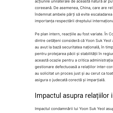
acțiunile unilaterale de această natură ar p
coreeană. De asemenea, China, care are rela
îndemnat ambele părți să evite escaladarea t
importanța respectării dreptului internațional
Pe plan intern, reacțiile au fost variate. În 
dintre cetățeni consideră că Yoon Suk Yeol 
au avut la bază securitatea națională, în ti
pentru protejarea păcii și stabilității în regi
această ocazie pentru a critica administrați
gestionare defectuoasă a relațiilor inter-co
au solicitat un proces just și au cerut ca toat
asigura o judecată corectă și imparțială.
Impactul asupra relațiilor
Impactul condamnării lui Yoon Suk Yeol asup