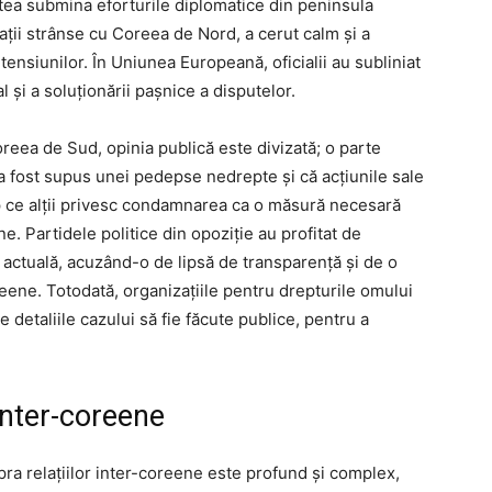
utea submina eforturile diplomatice din peninsula
ții strânse cu Coreea de Nord, a cerut calm și a
ensiunilor. În Uniunea Europeană, oficialii au subliniat
 și a soluționării pașnice a disputelor.
Coreea de Sud, opinia publică este divizată; o parte
a fost supus unei pedepse nedrepte și că acțiunile sale
mp ce alții privesc condamnarea ca o măsură necesară
une. Partidele politice din opoziție au profitat de
a actuală, acuzând-o de lipsă de transparență și de o
reene. Totodată, organizațiile pentru drepturile omului
e detaliile cazului să fie făcute publice, pentru a
 inter-coreene
ra relațiilor inter-coreene este profund și complex,