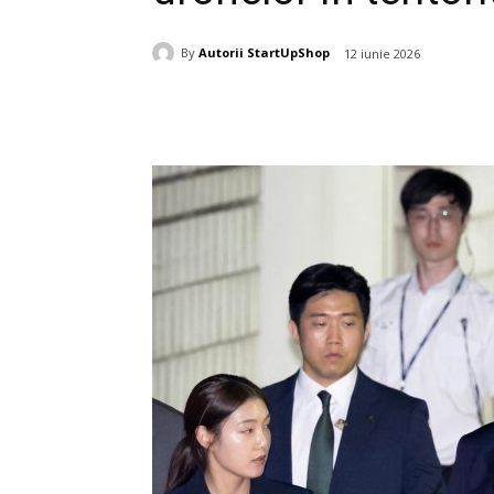
By
Autorii StartUpShop
12 iunie 2026
Acțiune