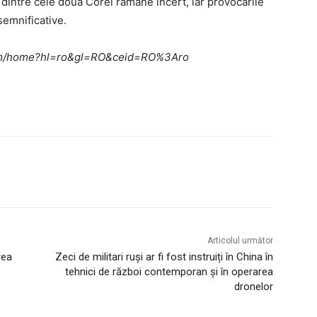
 dintre cele două Corei rămâne incert, iar provocările
semnificative.
e.com/home?hl=ro&gl=RO&ceid=RO%3Aro
Articolul următor
rea
Zeci de militari ruși ar fi fost instruiți în China în
tehnici de război contemporan și în operarea
dronelor