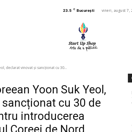
C
vineri, august 7,
23.5
București
AFACE
SANAT
l, declarat vinovat și sancționat cu 30...
oreean Yoon Suk Yeol,
i sancționat cu 30 de
ntru introducerea
iul Coreei de Nord