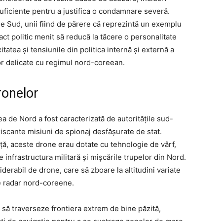
suficiente pentru a justifica o condamnare severă.
de Sud, unii fiind de părere că reprezintă un exemplu
 act politic menit să reducă la tăcere o personalitate
atea și tensiunile din politica internă și externă a
lor delicate cu regimul nord-coreean.
dronelor
a de Nord a fost caracterizată de autoritățile sud-
iscante misiuni de spionaj desfășurate de stat.
ă, aceste drone erau dotate cu tehnologie de vârf,
 infrastructura militară și mișcările trupelor din Nord.
derabil de drone, care să zboare la altitudini variate
e radar nord-coreene.
 să traverseze frontiera extrem de bine păzită,