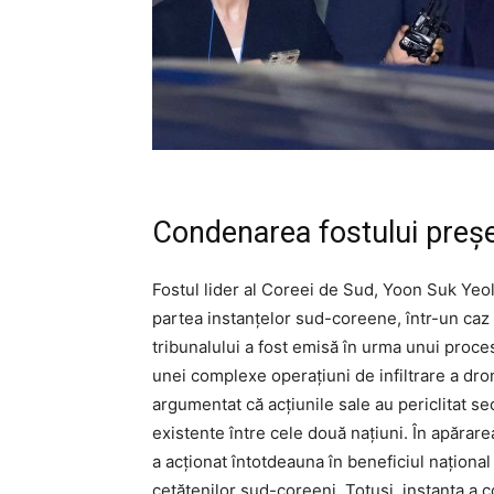
Condenarea fostului preș
Fostul lider al Coreei de Sud, Yoon Suk Yeol
partea instanțelor sud-coreene, într-un caz c
tribunalului a fost emisă în urma unui proce
unei complexe operațiuni de infiltrare a dro
argumentat că acțiunile sale au periclitat sec
existente între cele două națiuni. În apărare
a acționat întotdeauna în beneficiul național 
cetățenilor sud-coreeni. Totuși, instanța a 