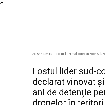
Acasă
Diverse
Fostul lider sud-coreean Yoon Suk Yeo
Diverse
Fostul lider sud-c
declarat vinovat ș
ani de detenție pe
dronelor în teritor