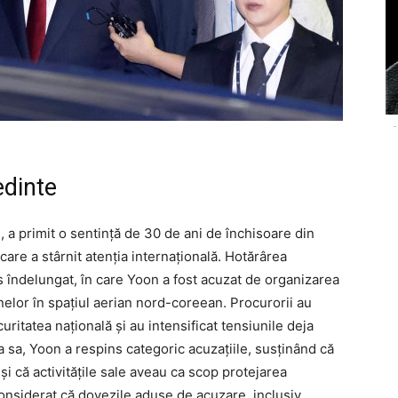
-
edinte
, a primit o sentință de 30 de ani de închisoare din
are a stârnit atenția internațională. Hotărârea
s îndelungat, în care Yoon a fost acuzat de organizarea
nelor în spațiul aerian nord-coreean. Procurorii au
uritatea națională și au intensificat tensiunile deja
a sa, Yoon a respins categoric acuzațiile, susținând că
și că activitățile sale aveau ca scop protejarea
considerat că dovezile aduse de acuzare, inclusiv