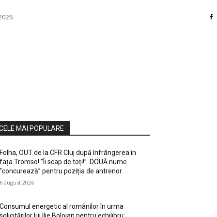
 2026
RI
DIVERSE
HOME / DECO
MASS MEDIA
ATE / HOBBY
SOCIAL CULTURAL
TEHNOLOGIE
CELE MAI POPULARE
Folha, OUT de la CFR Cluj după înfrângerea în
fața Tromso! ”Îi scap de toți!”. DOUĂ nume
”concurează” pentru poziția de antrenor
6 august 2026
Consumul energetic al românilor în urma
solicitărilor lui Ilie Bolojan pentru echilibru: