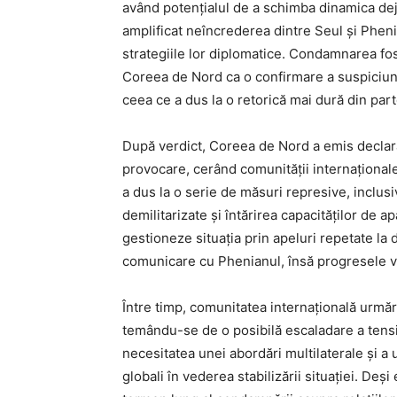
având potențialul de a schimba dinamica deja
amplificat neîncrederea dintre Seul și Phen
strategiile lor diplomatice. Condamnarea fo
Coreea de Nord ca o confirmare a suspiciunilo
ceea ce a dus la o retorică mai dură din par
După verdict, Coreea de Nord a emis declaraț
provocare, cerând comunității internațional
a dus la o serie de măsuri represive, inclusiv
demilitarizate și întărirea capacităților de a
gestioneze situația prin apeluri repetate la d
comunicare cu Phenianul, însă progresele viz
Între timp, comunitatea internațională urmăre
temându-se de o posibilă escaladare a tensi
necesitatea unei abordări multilaterale și a 
globali în vederea stabilizării situației. Deș