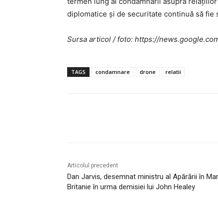
termen lung al condamnării asupra relațiilor
diplomatice și de securitate continuă să fie 
Sursa articol / foto: https://news.googl
TAGS
condamnare
drone
relatii
Acțiune
Articolul precedent
Dan Jarvis, desemnat ministru al Apărării în Ma
Britanie în urma demisiei lui John Healey