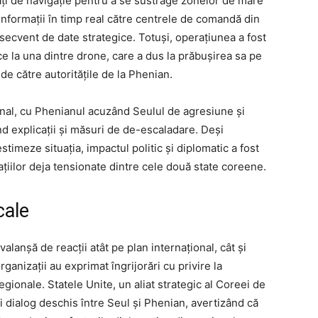
sați de navigație pentru a se sustrage zonelor de mare
nformații în timp real către centrele de comandă din
secvent de date strategice. Totuși, operațiunea a fost
e la una dintre drone, care a dus la prăbușirea sa pe
 de către autoritățile de la Phenian.
onal, cu Phenianul acuzând Seulul de agresiune și
nd explicații și măsuri de de-escaladare. Deși
timeze situația, impactul politic și diplomatic a fost
ațiilor deja tensionate dintre cele două state coreene.
cale
lanșă de reacții atât pe plan internațional, cât și
rganizații au exprimat îngrijorări cu privire la
egionale. Statele Unite, un aliat strategic al Coreei de
i dialog deschis între Seul și Phenian, avertizând că