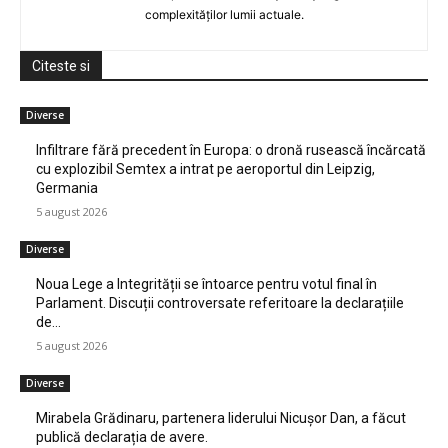
complexităților lumii actuale.
Citeste si
Diverse
Infiltrare fără precedent în Europa: o dronă rusească încărcată
cu explozibil Semtex a intrat pe aeroportul din Leipzig,
Germania
5 august 2026
Diverse
Noua Lege a Integrității se întoarce pentru votul final în
Parlament. Discuții controversate referitoare la declarațiile
de…
5 august 2026
Diverse
Mirabela Grădinaru, partenera liderului Nicușor Dan, a făcut
publică declarația de avere.