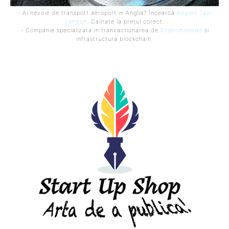
- Ai nevoie de transport aeroport in Anglia? Încearcă
Airport Taxi
London
. Calitate la prețul corect.
- Companie specializata in tranzactionarea de
Criptomonede
si
infrastructura blockchain.