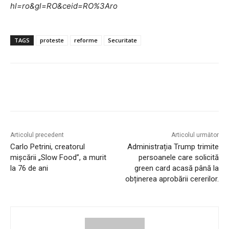
hl=ro&gl=RO&ceid=RO%3Aro
TAGS
proteste
reforme
Securitate
Articolul precedent
Articolul următor
Carlo Petrini, creatorul
Administrația Trump trimite
mișcării „Slow Food”, a murit
persoanele care solicită
la 76 de ani
green card acasă până la
obținerea aprobării cererilor.