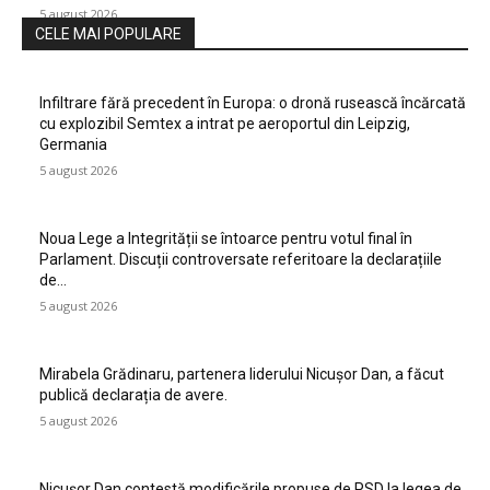
5 august 2026
CELE MAI POPULARE
Infiltrare fără precedent în Europa: o dronă rusească încărcată
cu explozibil Semtex a intrat pe aeroportul din Leipzig,
Germania
5 august 2026
Noua Lege a Integrității se întoarce pentru votul final în
Parlament. Discuții controversate referitoare la declarațiile
de…
5 august 2026
Mirabela Grădinaru, partenera liderului Nicușor Dan, a făcut
publică declarația de avere.
5 august 2026
Nicușor Dan contestă modificările propuse de PSD la legea de