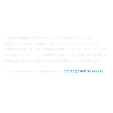
DESPRE "Arta de a publica" !
Bine ați venit pe platforma noastră vibrantă de știri și
blogging! Suntem încântați să vă avem alături în această
călătorie captivantă prin lumea informației și a ideilor. Aici, veți
descoperi o comunitate activă și pasionată, gata să exploreze
subiecte variate și să împărtășească perspective diverse.
Contacteaza-ne oricand la adresa:
contact@startupshop.ro
Cate stiri avem in ultima perioada?
Afaceri si Finante
Auto / Moto