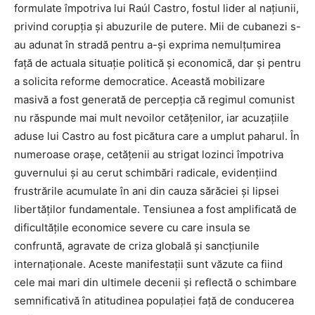
formulate împotriva lui Raúl Castro, fostul lider al națiunii,
privind corupția și abuzurile de putere. Mii de cubanezi s-
au adunat în stradă pentru a-și exprima nemulțumirea
față de actuala situație politică și economică, dar și pentru
a solicita reforme democratice. Această mobilizare
masivă a fost generată de percepția că regimul comunist
nu răspunde mai mult nevoilor cetățenilor, iar acuzațiile
aduse lui Castro au fost picătura care a umplut paharul. În
numeroase orașe, cetățenii au strigat lozinci împotriva
guvernului și au cerut schimbări radicale, evidențiind
frustrările acumulate în ani din cauza sărăciei și lipsei
libertăților fundamentale. Tensiunea a fost amplificată de
dificultățile economice severe cu care insula se
confruntă, agravate de criza globală și sancțiunile
internaționale. Aceste manifestații sunt văzute ca fiind
cele mai mari din ultimele decenii și reflectă o schimbare
semnificativă în atitudinea populației față de conducerea