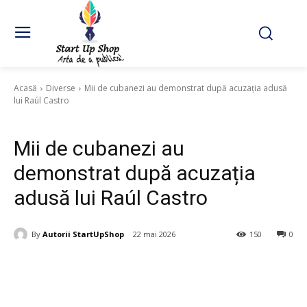
Acasă
Diverse
Mii de cubanezi au demonstrat după acuzația adusă
lui Raúl Castro
Diverse
Mii de cubanezi au
demonstrat după acuzația
adusă lui Raúl Castro
By
Autorii StartUpShop
22 mai 2026
150
0