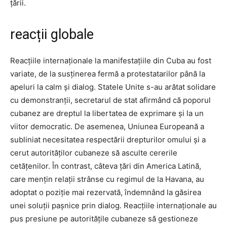
țării.
reacții globale
Reacțiile internaționale la manifestațiile din Cuba au fost
variate, de la susținerea fermă a protestatarilor până la
apeluri la calm și dialog. Statele Unite s-au arătat solidare
cu demonstranții, secretarul de stat afirmând că poporul
cubanez are dreptul la libertatea de exprimare și la un
viitor democratic. De asemenea, Uniunea Europeană a
subliniat necesitatea respectării drepturilor omului și a
cerut autorităților cubaneze să asculte cererile
cetățenilor. În contrast, câteva țări din America Latină,
care mențin relații strânse cu regimul de la Havana, au
adoptat o poziție mai rezervată, îndemnând la găsirea
unei soluții pașnice prin dialog. Reacțiile internaționale au
pus presiune pe autoritățile cubaneze să gestioneze