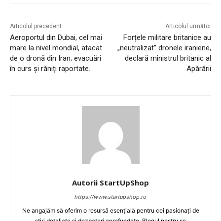
Articolul precedent
Articolul următor
Aeroportul din Dubai, cel mai
Forțele militare britanice au
mare la nivel mondial, atacat
„neutralizat” dronele iraniene,
de o dronă din Iran; evacuări
declară ministrul britanic al
în curs și răniți raportate.
Apărării
Autorii StartUpShop
https://www.startupshop.ro
Ne angajăm să oferim o resursă esențială pentru cei pasionați de
știri detaliate și dezbateri aprofundate. Blogul nostru se