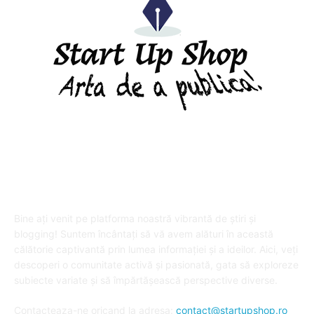
DESPRE "Arta de a publica" !
Bine ați venit pe platforma noastră vibrantă de știri și
blogging! Suntem încântați să vă avem alături în această
călătorie captivantă prin lumea informației și a ideilor. Aici, veți
descoperi o comunitate activă și pasionată, gata să exploreze
subiecte variate și să împărtășească perspective diverse.
Contacteaza-ne oricand la adresa:
contact@startupshop.ro