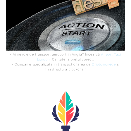
- Ai nevoie de transport aeroport in Anglia? Încearcă
Airport Taxi
London
. Calitate la prețul corect.
- Companie specializata in tranzactionarea de
Criptomonede
si
infrastructura blockchain.