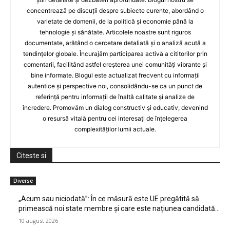
concentrează pe discuții despre subiecte curente, abordând o
varietate de domenii, de la politică și economie până la
tehnologie și sănătate. Articolele noastre sunt riguros
documentate, arătând o cercetare detaliată și o analiză acută a
tendințelor globale. Încurajăm participarea activă a cititorilor prin
comentarii, facilitând astfel creșterea unei comunități vibrante și
bine informate. Blogul este actualizat frecvent cu informații
autentice și perspective noi, consolidându-se ca un punct de
referință pentru informații de înaltă calitate și analize de
încredere. Promovăm un dialog constructiv și educativ, devenind
o resursă vitală pentru cei interesați de înțelegerea
complexităților lumii actuale.
Citeste si
Diverse
„Acum sau niciodată”: În ce măsură este UE pregătită să
primească noi state membre și care este națiunea candidată…
10 august 2026