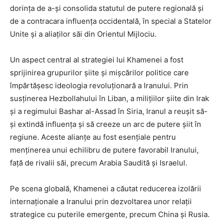
dorința de a-și consolida statutul de putere regională și
de a contracara influența occidentală, în special a Statelor
Unite și a aliaților săi din Orientul Mijlociu.
Un aspect central al strategiei lui Khamenei a fost
sprijinirea grupurilor șiite și mișcărilor politice care
împărtășesc ideologia revoluționară a Iranului. Prin
susținerea Hezbollahului în Liban, a milițiilor șiite din Irak
și a regimului Bashar al-Assad în Siria, Iranul a reușit să-
și extindă influența și să creeze un arc de putere șiit în
regiune. Aceste alianțe au fost esențiale pentru
menținerea unui echilibru de putere favorabil Iranului,
față de rivalii săi, precum Arabia Saudită și Israelul.
Pe scena globală, Khamenei a căutat reducerea izolării
internaționale a Iranului prin dezvoltarea unor relații
strategice cu puterile emergente, precum China și Rusia.