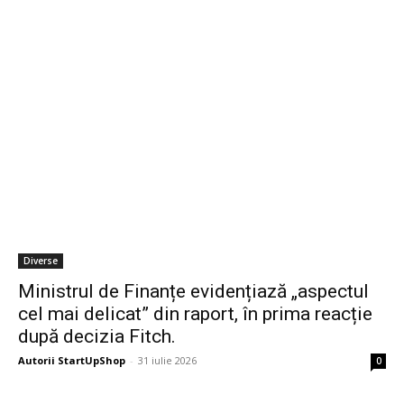
Diverse
Ministrul de Finanțe evidențiază „aspectul
cel mai delicat” din raport, în prima reacție
după decizia Fitch.
Autorii StartUpShop
-
31 iulie 2026
0