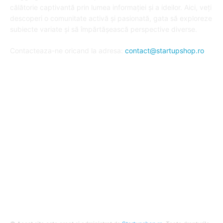
călătorie captivantă prin lumea informației și a ideilor. Aici, veți
descoperi o comunitate activă și pasionată, gata să exploreze
subiecte variate și să împărtășească perspective diverse.
Contacteaza-ne oricand la adresa:
contact@startupshop.ro
Cate stiri avem in ultima perioada?
Afaceri si Finante
Auto / Moto
Beauty
Constructii
Cursuri
Diverse