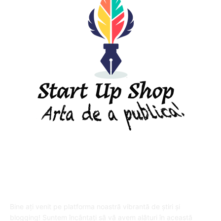
DESPRE "Arta de a publica" !
Bine ați venit pe platforma noastră vibrantă de știri și
blogging! Suntem încântați să vă avem alături în această