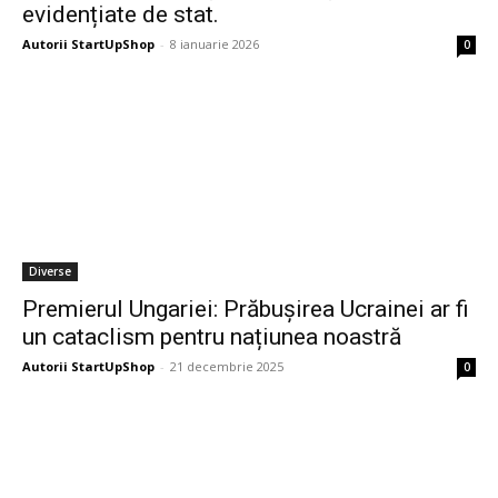
evidențiate de stat.
Autorii StartUpShop
-
8 ianuarie 2026
0
Diverse
Premierul Ungariei: Prăbușirea Ucrainei ar fi
un cataclism pentru națiunea noastră
Autorii StartUpShop
-
21 decembrie 2025
0