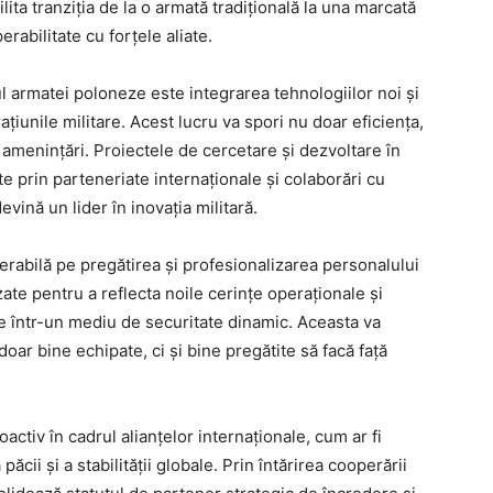
ilita tranziția de la o armată tradițională la una marcată
rabilitate cu forțele aliate.
ul armatei poloneze este integrarea tehnologiilor noi și
rațiunile militare. Acest lucru va spori nu doar eficiența,
e amenințări. Proiectele de cercetare și dezvoltare în
e prin parteneriate internaționale și colaborări cu
evină un lider în inovația militară.
abilă pe pregătirea și profesionalizarea personalului
zate pentru a reflecta noile cerințe operaționale și
re într-un mediu de securitate dinamic. Aceasta va
oar bine echipate, ci și bine pregătite să facă față
oactiv în cadrul alianțelor internaționale, cum ar fi
cii și a stabilității globale. Prin întărirea cooperării