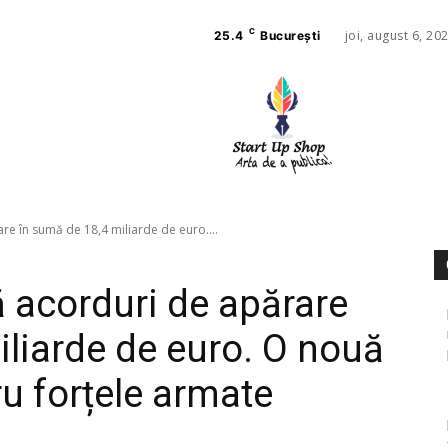
C
joi, august 6, 20
25.4
București
AFACE
SANAT
e în sumă de 18,4 miliarde de euro....
 acorduri de apărare
iliarde de euro. O nouă
u forțele armate