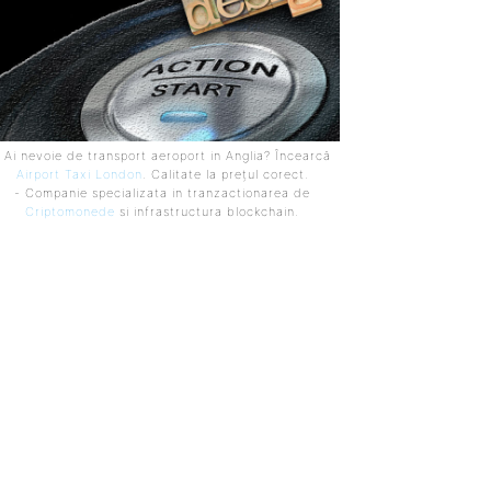
 Ai nevoie de transport aeroport in Anglia? Încearcă
Airport Taxi London
. Calitate la prețul corect.
- Companie specializata in tranzactionarea de
Criptomonede
si infrastructura blockchain.