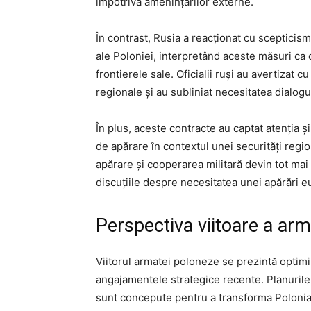
împotriva amenințărilor externe.
În contrast, Rusia a reacționat cu scepticism 
ale Poloniei, interpretând aceste măsuri ca o
frontierele sale. Oficialii ruși au avertizat c
regionale și au subliniat necesitatea dialogu
În plus, aceste contracte au captat atenția și
de apărare în contextul unei securități regio
apărare și cooperarea militară devin tot mai
discuțiile despre necesitatea unei apărări 
Perspectiva viitoare a ar
Viitorul armatei poloneze se prezintă optimis
angajamentele strategice recente. Planurile 
sunt concepute pentru a transforma Polonia î