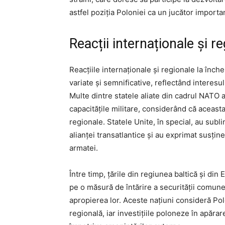
astfel poziția Poloniei ca un jucător import
Reacții internaționale și r
Reacțiile internaționale și regionale la înch
variate și semnificative, reflectând interesu
Multe dintre statele aliate din cadrul NATO a
capacitățile militare, considerând că aceast
regionale. Statele Unite, în special, au subl
alianței transatlantice și au exprimat susți
armatei.
Între timp, țările din regiunea baltică și din
pe o măsură de întărire a securității comune
apropierea lor. Aceste națiuni consideră Pol
regională, iar investițiile poloneze în apăr