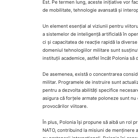
Est. Pe termen lung, aceste inițiative vor fac
de mobilitate, tehnologie avansată și interope
Un element esențial al viziunii pentru viitor
a sistemelor de inteligență artificială în ope
ci și capacitatea de reacție rapidă la divers
domeniul tehnologiilor militare sunt susținut
instituții academice, astfel încât Polonia să d
De asemenea, există o concentrarea consider
militar. Programele de instruire sunt actuali
pentru a dezvolta abilități specifice necesa
asigura că forțele armate poloneze sunt nu d
provocărilor viitoare.
În plus, Polonia își propune să aibă un rol pr
NATO, contribuind la misiuni de menținere a pă