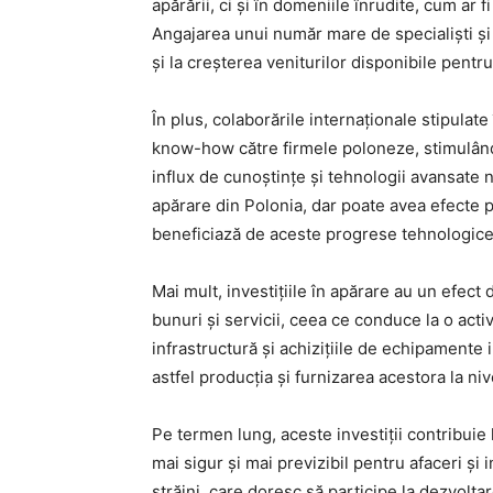
apărării, ci și în domeniile înrudite, cum ar 
Angajarea unui număr mare de specialiști și 
și la creșterea veniturilor disponibile pentr
În plus, colaborările internaționale stipulate
know-how către firmele poloneze, stimulând 
influx de cunoștințe și tehnologii avansate n
apărare din Polonia, dar poate avea efecte p
beneficiază de aceste progrese tehnologice
Mai mult, investițiile în apărare au un efec
bunuri și servicii, ceea ce conduce la o act
infrastructură și achizițiile de echipamente 
astfel producția și furnizarea acestora la nive
Pe termen lung, aceste investiții contribuie
mai sigur și mai previzibil pentru afaceri și i
străini, care doresc să participe la dezvolt