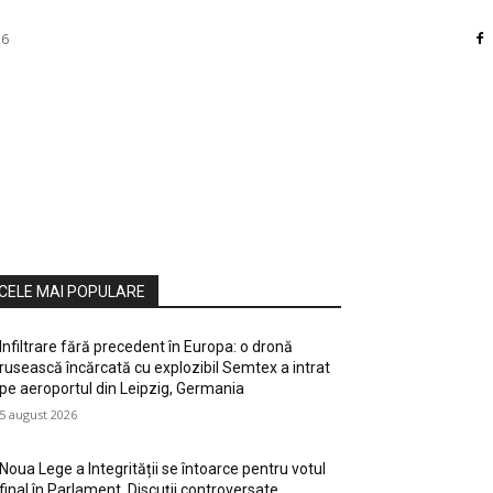
26
RI
DIVERSE
HOME / DECO
MASS MEDIA
ATE / HOBBY
SOCIAL CULTURAL
TEHNOLOGIE
CELE MAI POPULARE
Infiltrare fără precedent în Europa: o dronă
rusească încărcată cu explozibil Semtex a intrat
pe aeroportul din Leipzig, Germania
5 august 2026
Noua Lege a Integrității se întoarce pentru votul
final în Parlament. Discuții controversate