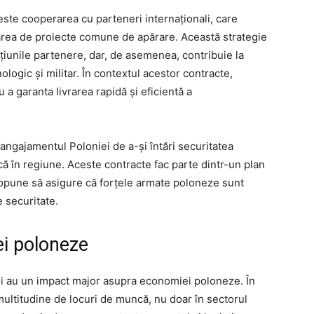
este cooperarea cu parteneri internaționali, care
tarea de proiecte comune de apărare. Această strategie
națiunile partenere, dar, de asemenea, contribuie la
logic și militar. În contextul acestor contracte,
u a garanta livrarea rapidă și eficientă a
ă angajamentul Poloniei de a-și întări securitatea
ică în regiune. Aceste contracte fac parte dintr-un plan
ropune să asigure că forțele armate poloneze sunt
e securitate.
i poloneze
rii au un impact major asupra economiei poloneze. În
ultitudine de locuri de muncă, nu doar în sectorul