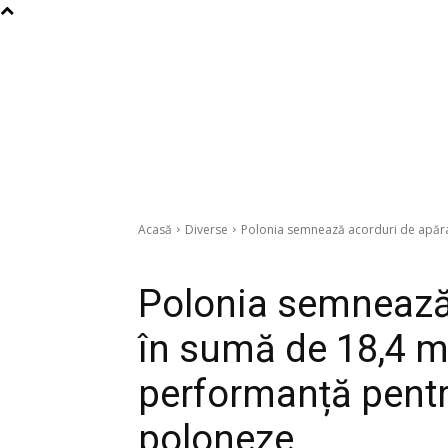
Acasă
Diverse
Polonia semnează acorduri de apărar
Diverse
Polonia semnează
în sumă de 18,4 m
performanță pentr
poloneze.