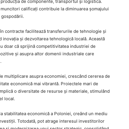
fi producția de componente, transportul și logistica.
muncitori calificați contribuie la diminuarea șomajului
u gospodării.
 în contracte facilitează transferurile de tehnologie și
inovația și dezvoltarea tehnologică locală. Această
u doar că sprijină competitivitatea industriei de
ozitive și asupra altor domenii industriale care
.
t de multiplicare asupra economiei, crescând cererea de
ivitate economică mai vibrantă. Proiectele mari de
implică o diversitate de resurse și materiale, stimulând
l local.
 la stabilitatea economică a Poloniei, creând un mediu
nvestiții. Totodată, pot atrage interesul investitorilor
area și modernizarea unui sector strategic, consolidând