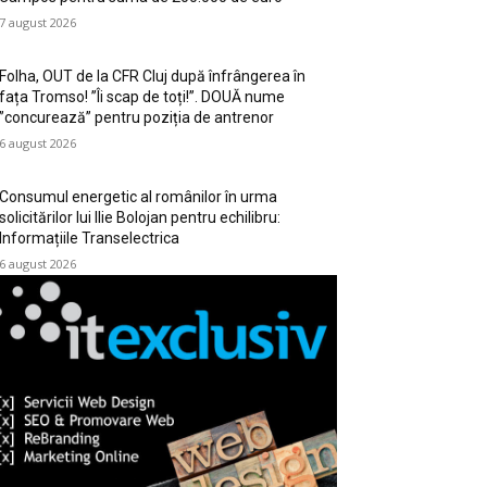
7 august 2026
Folha, OUT de la CFR Cluj după înfrângerea în
fața Tromso! ”Îi scap de toți!”. DOUĂ nume
”concurează” pentru poziția de antrenor
6 august 2026
Consumul energetic al românilor în urma
solicitărilor lui Ilie Bolojan pentru echilibru:
Informațiile Transelectrica
6 august 2026