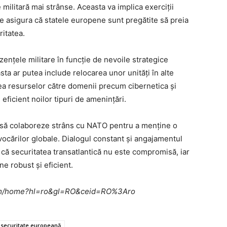
ilitară mai strânse. Aceasta va implica exerciții
e asigura că statele europene sunt pregătite să preia
ritatea.
zențele militare în funcție de nevoile strategice
ta ar putea include relocarea unor unități în alte
rea resurselor către domenii precum cibernetica și
 eficient noilor tipuri de amenințări.
a să colaboreze strâns cu NATO pentru a menține o
ovocărilor globale. Dialogul constant și angajamentul
a că securitatea transatlantică nu este compromisă, iar
e robust și eficient.
e.com/home?hl=ro&gl=RO&ceid=RO%3Aro
securitate europeană