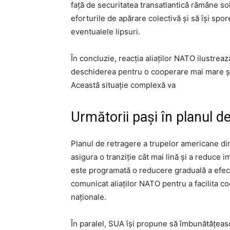
față de securitatea transatlantică rămâne sol
eforturile de apărare colectivă și să își sp
eventualele lipsuri.
În concluzie, reacția aliaților NATO ilustreaz
deschiderea pentru o cooperare mai mare ș
Această situație complexă va
Următorii pași în planul d
Planul de retragere a trupelor americane din 
asigura o tranziție cât mai lină și a reduce i
este programată o reducere graduală a efecti
comunicat aliaților NATO pentru a facilita c
naționale.
În paralel, SUA își propune să îmbunătățeasc