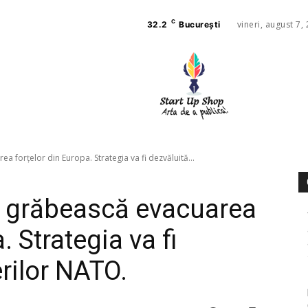
C
vineri, august 7,
32.2
București
AFACE
SANAT
 forțelor din Europa. Strategia va fi dezvăluită...
ă grăbească evacuarea
. Strategia va fi
rilor NATO.