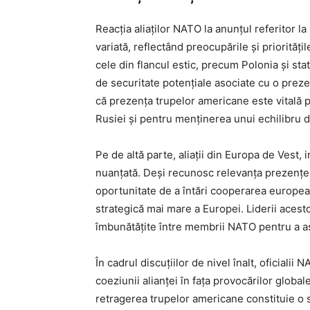
Reacția aliaților NATO la anunțul referitor l
variată, reflectând preocupările și priorități
cele din flancul estic, precum Polonia și stat
de securitate potențiale asociate cu o prez
că prezența trupelor americane este vitală 
Rusiei și pentru menținerea unui echilibru d
Pe de altă parte, aliații din Europa de Vest,
nuanțată. Deși recunosc relevanța prezenței
oportunitate de a întări cooperarea europe
strategică mai mare a Europei. Liderii acest
îmbunătățite între membrii NATO pentru a as
În cadrul discuțiilor de nivel înalt, oficialii
coeziunii alianței în fața provocărilor globa
retragerea trupelor americane constituie o 