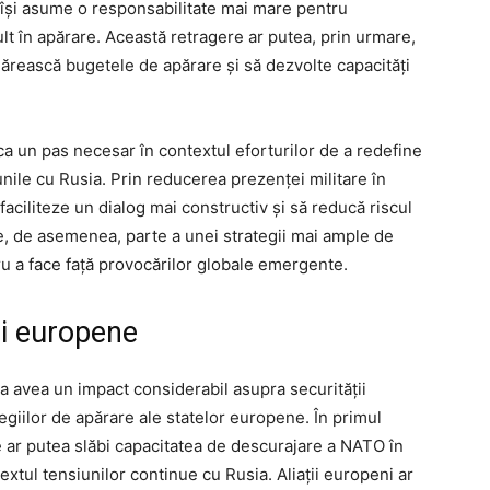
ă își asume o responsabilitate mai mare pentru
lt în apărare. Această retragere ar putea, prin urmare,
ărească bugetele de apărare și să dezvolte capacități
ca un pas necesar în contextul eforturilor de a redefine
iunile cu Rusia. Prin reducerea prezenței militare în
aciliteze un dialog mai constructiv și să reducă riscul
te, de asemenea, parte a unei strategii mai ample de
ru a face față provocărilor globale emergente.
ii europene
 avea un impact considerabil asupra securității
giilor de apărare ale statelor europene. În primul
 ar putea slăbi capacitatea de descurajare a NATO în
textul tensiunilor continue cu Rusia. Aliații europeni ar