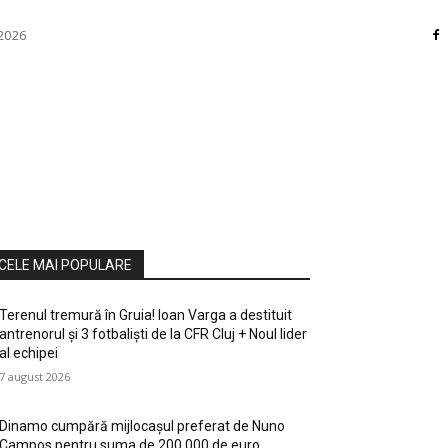
 2026
RI
DIVERSE
HOME / DECO
MASS MEDIA
ATE / HOBBY
SOCIAL CULTURAL
TEHNOLOGIE
CELE MAI POPULARE
Terenul tremură în Gruia! Ioan Varga a destituit
antrenorul și 3 fotbaliști de la CFR Cluj + Noul lider
al echipei
7 august 2026
Dinamo cumpără mijlocașul preferat de Nuno
Campos pentru suma de 200.000 de euro