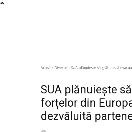
Acasă
Diverse
SUA plănuiește să grăbească evacuarea
Diverse
SUA plănuiește s
forțelor din Europa
dezvăluită partene