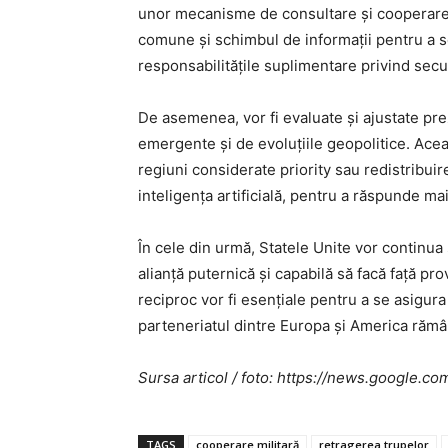
unor mecanisme de consultare și cooperare m
comune și schimbul de informații pentru a s
responsabilitățile suplimentare privind secu
De asemenea, vor fi evaluate și ajustate pre
emergente și de evoluțiile geopolitice. Aceas
regiuni considerate priority sau redistribui
inteligența artificială, pentru a răspunde mai
În cele din urmă, Statele Unite vor continu
alianță puternică și capabilă să facă față pr
reciproc vor fi esențiale pentru a se asigur
parteneriatul dintre Europa și America rămân
Sursa articol / foto: https://news.googl
TAGS
cooperare militară
retragerea trupelor