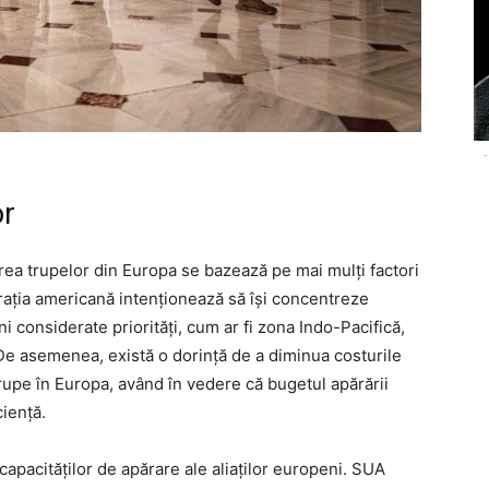
-
or
rea trupelor din Europa se bazează pe mai mulți factori
istrația americană intenționează să își concentreze
ni considerate priorități, cum ar fi zona Indo-Pacifică,
De asemenea, există o dorință de a diminua costurile
upe în Europa, având în vedere că bugetul apărării
iență.
capacităților de apărare ale aliaților europeni. SUA