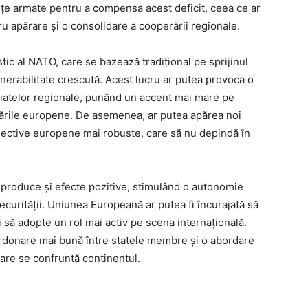
forțe armate pentru a compensa acest deficit, ceea ce ar
ru apărare și o consolidare a cooperării regionale.
estic al NATO, care se bazează tradițional pe sprijinul
nerabilitate crescută. Acest lucru ar putea provoca o
riatelor regionale, punând un accent mai mare pe
e țările europene. De asemenea, ar putea apărea noi
olective europene mai robuste, care să nu depindă în
a produce și efecte pozitive, stimulând o autonomie
curității. Uniunea Europeană ar putea fi încurajată să
și să adopte un rol mai activ pe scena internațională.
ordonare mai bună între statele membre și o abordare
care se confruntă continentul.