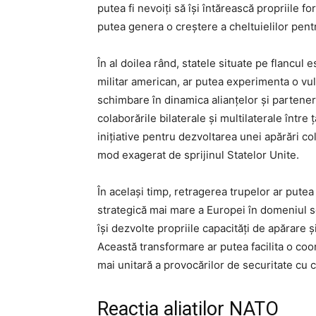
putea fi nevoiți să își întărească propriile 
putea genera o creștere a cheltuielilor pent
În al doilea rând, statele situate pe flancul 
militar american, ar putea experimenta o vul
schimbare în dinamica alianțelor și partene
colaborările bilaterale și multilaterale într
inițiative pentru dezvoltarea unei apărări c
mod exagerat de sprijinul Statelor Unite.
În același timp, retragerea trupelor ar pute
strategică mai mare a Europei în domeniul se
își dezvolte propriile capacități de apărare 
Această transformare ar putea facilita o co
mai unitară a provocărilor de securitate cu 
Reacția aliaților NATO