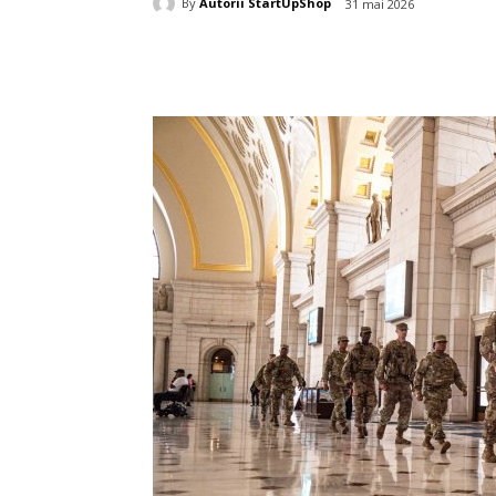
By
Autorii StartUpShop
31 mai 2026
Acțiune