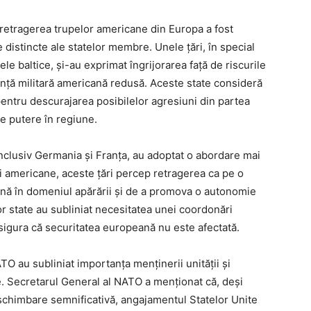
a retragerea trupelor americane din Europa a fost
le distincte ale statelor membre. Unele țări, în special
ele baltice, și-au exprimat îngrijorarea față de riscurile
ență militară americană redusă. Aceste state consideră
pentru descurajarea posibilelor agresiuni din partea
e putere în regiune.
 inclusiv Germania și Franța, au adoptat o abordare mai
 americane, aceste țări percep retragerea ca pe o
ană în domeniul apărării și de a promova o autonomie
or state au subliniat necesitatea unei coordonări
igura că securitatea europeană nu este afectată.
 NATO au subliniat importanța menținerii unității și
le. Secretarul General al NATO a menționat că, deși
schimbare semnificativă, angajamentul Statelor Unite