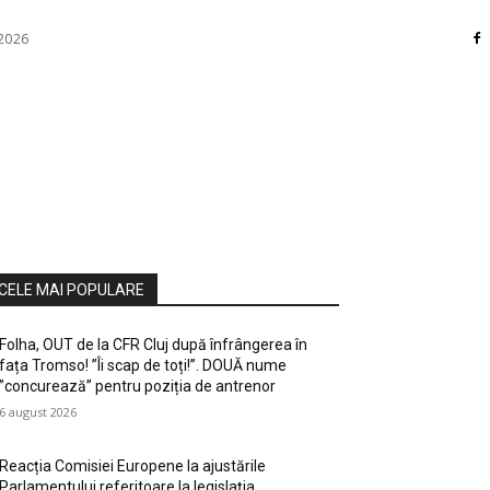
 2026
RI
DIVERSE
HOME / DECO
MASS MEDIA
ATE / HOBBY
SOCIAL CULTURAL
TEHNOLOGIE
CELE MAI POPULARE
Folha, OUT de la CFR Cluj după înfrângerea în
fața Tromso! ”Îi scap de toți!”. DOUĂ nume
”concurează” pentru poziția de antrenor
6 august 2026
Reacția Comisiei Europene la ajustările
Parlamentului referitoare la legislația