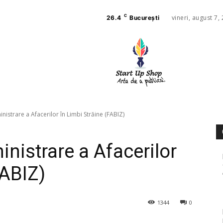
C
vineri, august 7,
26.4
București
AFACE
SANAT
nistrare a Afacerilor în Limbi Străine (FABIZ)
nistrare a Afacerilor
FABIZ)
1344
0