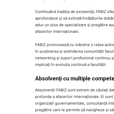
Continuând tradiția de excelență, FABIZ of
aprofundeze și să extindă învățăturile dobân
aduc un plus de specializare și pregătire av
afacerilor internaționale.
FABIZ promovează cu mândrie o rețea activă 
în susținerea și extinderea comunității facul
networking și suport profesional continuu p
implicați în evoluția continuă a facultății.
Absolvenți cu multiple compet
Absolvenții FABIZ sunt extrem de căutați dat
profunde a afacerilor internaționale. Ei sunt 
organizații guvernamentale, consultanță inte
pregătire care le permite să navigheze și să