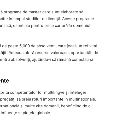
eră programe de master care sunt elaborate să
dite în timpul studiilor de licență. Aceste programe
ansată, esențiale pentru orice carieră în domeniul
de peste 5,000 de absolvenţi, care joacă un rol vital
tății. Rețeaua oferă resurse valoroase, oportunități de
entru absolvenți, ajutându-i să rămână conectați și
ențe
orită competențelor lor multilingve și înțelegerii
pregătiți să preia roluri importante în multinaționale,
rnațională și multe alte domenii, beneficiind de o
 influențeze piețele globale.