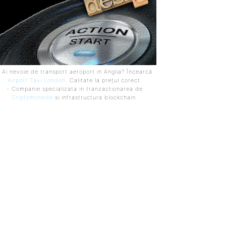
 Ai nevoie de transport aeroport in Anglia? Încearcă
Airport Taxi London
. Calitate la prețul corect.
- Companie specializata in tranzactionarea de
Criptomonede
si infrastructura blockchain.