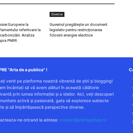
Diverse
isiei Europene la
Guvernul pregătește un document
rlamentului referitoare la
legislativ pentru restricționarea
ecarbonizării. Analiza
folosirii energiei electrice
supra PNRR.
RE "Arta de a publica" !
Ca
 ați venit pe platforma noastră vibrantă de știri și blogging!
em încântați să vă avem alături în această călătorie
vantă prin lumea informației și a ideilor. Aici, veți descoperi
munitate activă și pasionată, gata să exploreze subiecte
ate și să împărtășească perspective diverse.
acteaza-ne oricand la adresa:
contact@startupshop.ro