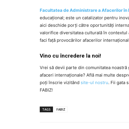
Facultatea de Administrare a Afacerilor în
educațional; este un catalizator pentru inovaț
aici deschide porți către oportunități interna
valorifice diversitatea culturală în contextu
faci față provocărilor afacerilor internaționa
Vino cu încredere la noi!
Vrei să devii parte din comunitatea noastră g
afaceri internaționale? Află mai multe desp
poți înscrie vizitând
site-ul nostru
. Fii gata 
FABIZ!
TAGS
FABIZ