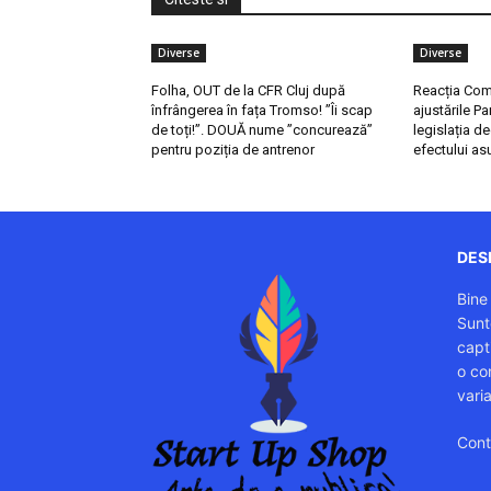
Diverse
Diverse
Folha, OUT de la CFR Cluj după
Reacția Com
înfrângerea în fața Tromso! ”Îi scap
ajustările Pa
de toți!”. DOUĂ nume ”concurează”
legislația d
pentru poziția de antrenor
efectului a
DESP
Bine
Sunt
capti
o co
vari
Cont